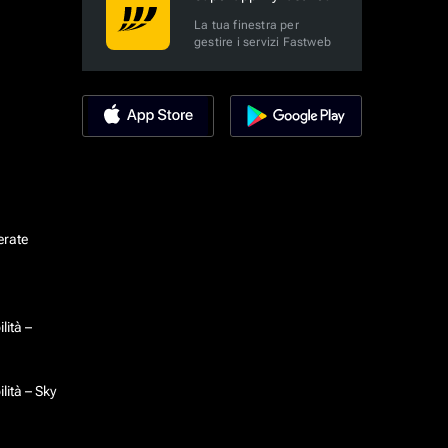
La tua finestra per
gestire i servizi Fastweb
erate
lità –
lità – Sky