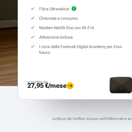
Fibra Ultraveloce
Chiamate a consumo
Modem NeXXt One con Wi‑Fi 6
Attivazione inclusa
I corsi della Fastweb Digital Academy per il tuo
futuro
a partire da
27,95 €/mese
L’utilizzo del traffico incluso nell’Offerta deve 