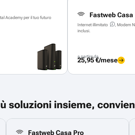
Fastweb Casa 
ital Academy per il tuo futuro
Internet illimitato
, Modem Ne
inclusi.
a partire da
25,95 €/mese
iù soluzioni insieme, convien
Fastweb Casa Pro