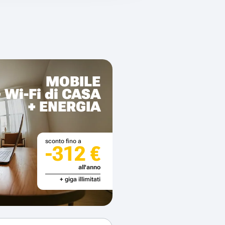
MOBILE
+ Wi-Fi di CASA
+ ENERGIA
sconto fino a
-312 €
all'anno
+ giga illimitati