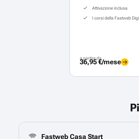
Attivazione inclusa
I corsi della Fastweb Dig
a partire da
36,95 €/mese
P
Fastweb Casa Start