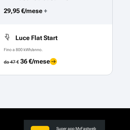
29,95 €/mese
+
Luce Flat Start
Fino a 800 kWh/anno.
36 €/mese
da 47 €
Super app MyFastweb