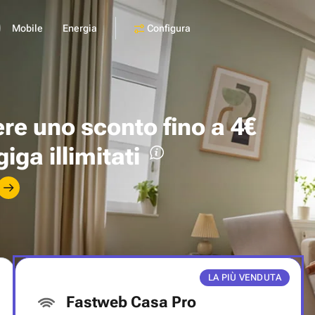
Configura
Mobile
Energia
ere uno
sconto fino a 4€
giga illimitati
LA PIÙ VENDUTA
Fastweb Casa Pro