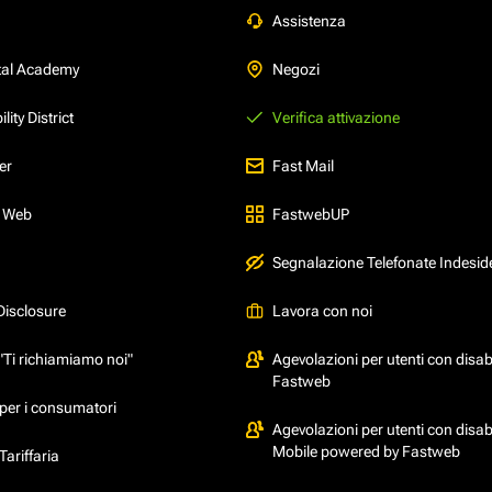
Assistenza
tal Academy
Negozi
ity District
Verifica attivazione
er
Fast Mail
l Web
FastwebUP
Segnalazione Telefonate Indesid
Disclosure
Lavora con noi
"Ti richiamiamo noi"
Agevolazioni per utenti con disabi
Fastweb
per i consumatori
Agevolazioni per utenti con disabi
Mobile powered by Fastweb
ariffaria