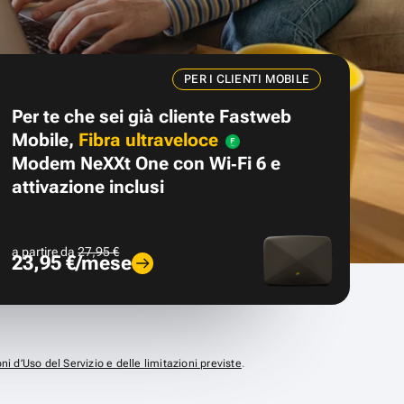
PER I CLIENTI MOBILE
Per te che sei già cliente Fastweb
Mobile,
Fibra ultraveloce
Modem NeXXt One con Wi‑Fi 6 e
attivazione inclusi
a partire da
27,95 €
23,95 €/mese
ni d’Uso del Servizio e delle limitazioni previste
.