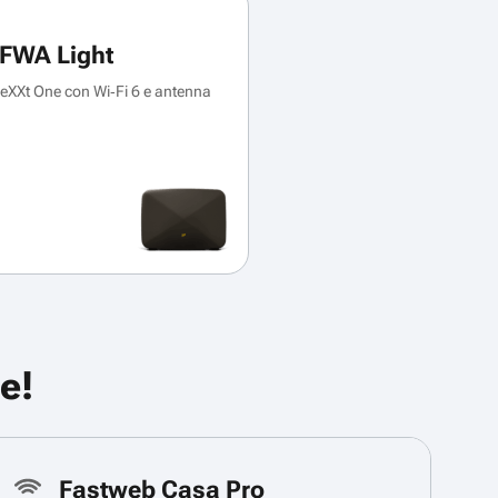
FWA Light
XXt One con Wi‑Fi 6 e antenna
e!
Fastweb Casa Pro