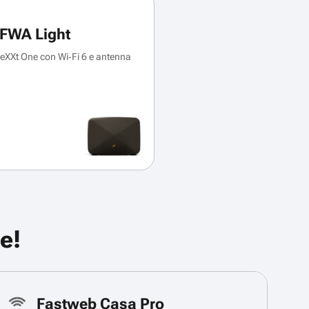
FWA Light
XXt One con Wi‑Fi 6 e antenna
e!
Fastweb Casa Pro