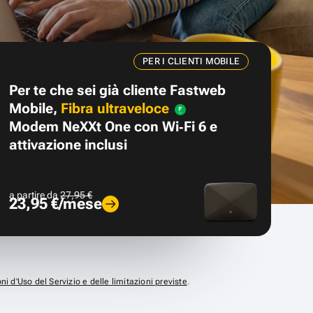
PER I CLIENTI MOBILE
Per te che sei già cliente Fastweb
Mobile,
Fibra ultraveloce
Modem NeXXt One con Wi‑Fi 6 e
attivazione inclusi
a partire da
27,95 €
23,95 €/mese
ni d’Uso del Servizio e delle limitazioni previste
.