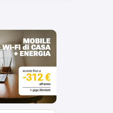
MOBILE
+ Wi-Fi di CASA
+ ENERGIA
sconto fino a
-312 €
all'anno
+ giga illimitati