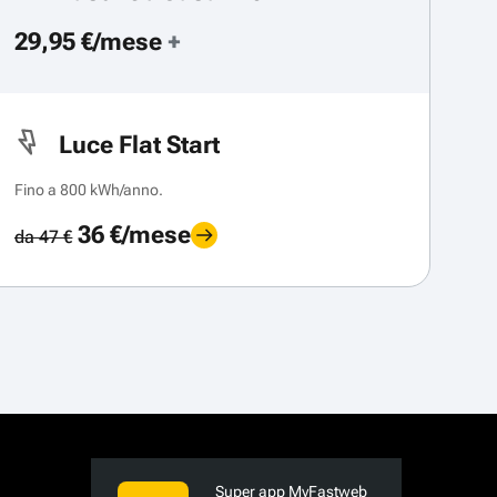
29,95 €/mese
+
Luce Flat Start
Fino a 800 kWh/anno.
36 €/mese
da 47 €
Super app MyFastweb