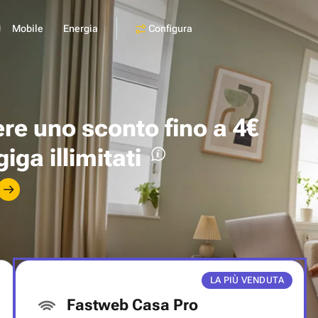
Configura
Mobile
Energia
ere uno
sconto fino a 4€
giga illimitati
LA PIÙ VENDUTA
Fastweb Casa Pro