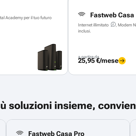
Fastweb Casa 
ital Academy per il tuo futuro
Internet illimitato
, Modem Ne
inclusi.
a partire da
25,95 €/mese
iù soluzioni insieme, convien
Fastweb Casa Pro