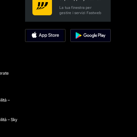
La tua finestra per
gestire i servizi Fastweb
erate
lità –
lità – Sky