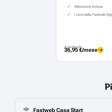
Attivazione inclusa
I corsi della Fastweb Dig
a partire da
36,95 €/mese
P
Fastweb Casa Start