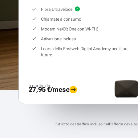
Fibra Ultraveloce
Chiamate a consumo
Modem NeXXt One con Wi‑Fi 6
Attivazione inclusa
I corsi della Fastweb Digital Academy per il tuo
futuro
a partire da
27,95 €/mese
L’utilizzo del traffico incluso nell’Offerta deve 