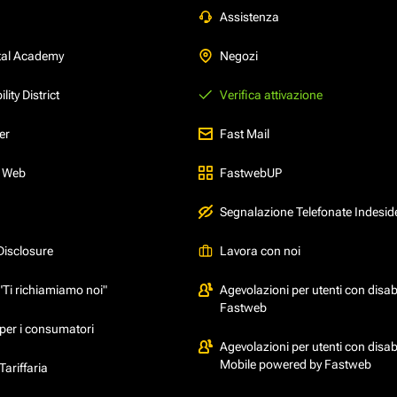
Assistenza
tal Academy
Negozi
ity District
Verifica attivazione
er
Fast Mail
l Web
FastwebUP
Segnalazione Telefonate Indesid
Disclosure
Lavora con noi
"Ti richiamiamo noi"
Agevolazioni per utenti con disabi
Fastweb
per i consumatori
Agevolazioni per utenti con disabi
Mobile powered by Fastweb
ariffaria