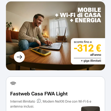
MOBILE
+ Wi-Fi di CASA
+ ENERGIA
sconto fino a
-312 €
all'anno
+ giga illimitati
Fastweb Casa FWA Light
Internet illimitato
, Modem NeXXt One con Wi‑Fi 6 e
antenna inclusi.