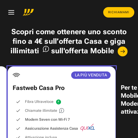
RICHIAMAMI
Scopri come ottenere uno
sconto
fino a 4€
sull’offerta Casa e
giga
illimitati
sull'offerta Mobile
LA PIÙ VENDUTA
Per te
Fastweb Casa Pro
Mobil
Fibra Ultraveloce
Modem
attiva
Chiamate illimitate
Modem Seven con Wi‑Fi 7
Assicurazione Assistenza Casa
Attivazione inclusa