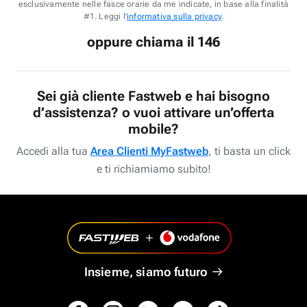
esclusivamente nelle fasce orarie da me indicate, in base alla finalità
#1. Leggi l'
informativa sulla privacy
.
oppure chiama il 146
Sei già cliente Fastweb e hai bisogno
d’assistenza? o vuoi attivare un’offerta
mobile?
Accedi alla tua
Area Clienti MyFastweb
, ti basta un click
e ti richiamiamo subito!
Insieme, siamo futuro