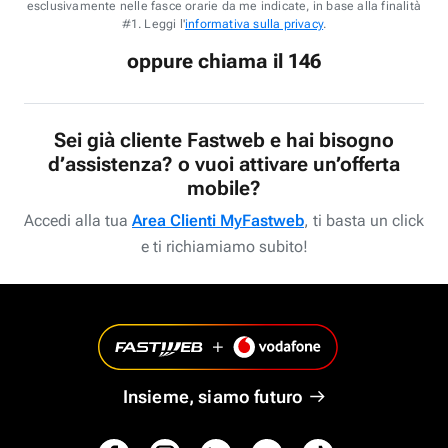
esclusivamente nelle fasce orarie da me indicate, in base alla finalità
#1. Leggi l'
informativa sulla privacy
.
oppure chiama il 146
Sei già cliente Fastweb e hai bisogno
d’assistenza? o vuoi attivare un’offerta
mobile?
Accedi alla tua
Area Clienti MyFastweb
, ti basta un click
e ti richiamiamo subito!
Insieme, siamo futuro