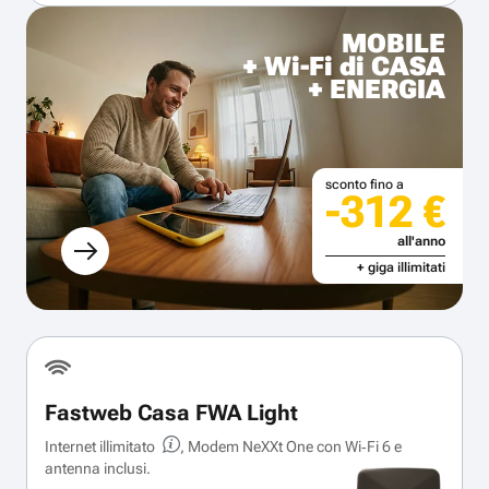
MOBILE
+ Wi-Fi di CASA
+ ENERGIA
sconto fino a
-312 €
all'anno
+ giga illimitati
Fastweb Casa FWA Light
Internet illimitato
, Modem NeXXt One con Wi‑Fi 6 e
antenna inclusi.