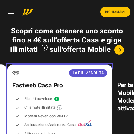
RICHIAMAMI
Scopri come ottenere uno
sconto
fino a 4€
sull’offerta Casa e
giga
illimitati
sull'offerta Mobile
LA PIÙ VENDUTA
Per te
Fastweb Casa Pro
Mobil
Fibra Ultraveloce
Modem
attiva
Chiamate illimitate
Modem Seven con Wi‑Fi 7
Assicurazione Assistenza Casa
Attivazione inclusa