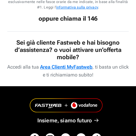
esclusivamente nelle fasce orarie da me indicate, in base alla finalità
#1. Leggi l'
informativa sulla privacy
.
oppure chiama il 146
Sei già cliente Fastweb e hai bisogno
d’assistenza? o vuoi attivare un’offerta
mobile?
Accedi alla tua
Area Clienti MyFastweb
, ti basta un click
e ti richiamiamo subito!
Insieme, siamo futuro