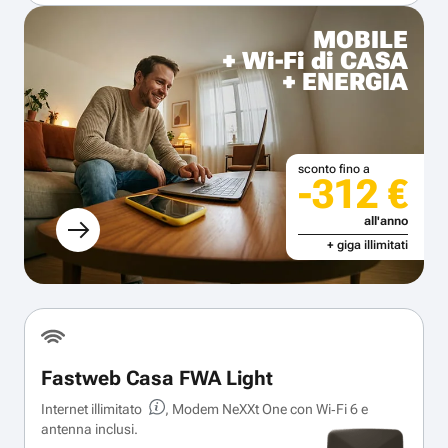
MOBILE
+ Wi-Fi di CASA
+ ENERGIA
sconto fino a
-312 €
all'anno
+ giga illimitati
Fastweb Casa FWA Light
Internet illimitato
, Modem NeXXt One con Wi‑Fi 6 e
antenna inclusi.