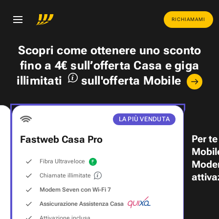
RICHIAMAMI
Scopri come ottenere uno
sconto
fino a 4€
sull’offerta Casa e
giga
illimitati
sull'offerta Mobile
LA PIÙ VENDUTA
Per te
Fastweb Casa Pro
Mobil
Fibra Ultraveloce
Modem
attiva
Chiamate illimitate
Modem Seven con Wi‑Fi 7
Assicurazione Assistenza Casa
Attivazione inclusa