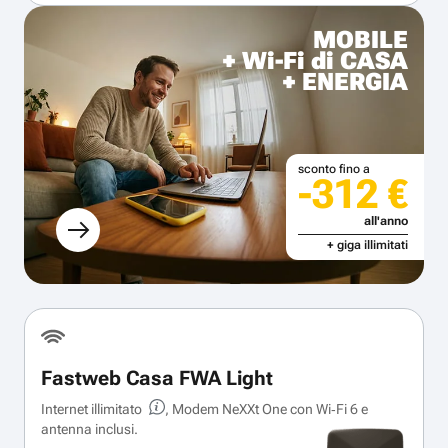
MOBILE
+ Wi-Fi di CASA
+ ENERGIA
sconto fino a
-312 €
all'anno
+ giga illimitati
Fastweb Casa FWA Light
Internet illimitato
, Modem NeXXt One con Wi‑Fi 6 e
antenna inclusi.