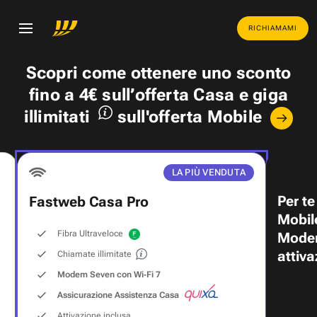
RICHIAMAMI
Scopri come ottenere uno
sconto
fino a 4€
sull’offerta Casa e
giga
illimitati
sull'offerta Mobile
LA PIÙ VENDUTA
Per te
Fastweb Casa Pro
Mobil
Fibra Ultraveloce
Modem
attiva
Chiamate illimitate
Modem Seven con Wi‑Fi 7
Assicurazione Assistenza Casa
Attivazione inclusa