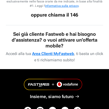
esclusivamente nelle fasce orarie da me indicate, in base alla finalità
#1. Leggi l'
informativa sulla privacy
.
oppure chiama il 146
Sei già cliente Fastweb e hai bisogno
d’assistenza? o vuoi attivare un’offerta
mobile?
Accedi alla tua
Area Clienti MyFastweb
, ti basta un click
e ti richiamiamo subito!
Insieme, siamo futuro