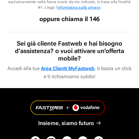
esclusivamente nelle fasce orarie da me indicate, in base alla finalità
#1. Leggi l'
informativa sulla privacy
.
oppure chiama il 146
Sei già cliente Fastweb e hai bisogno
d’assistenza? o vuoi attivare un’offerta
mobile?
Accedi alla tua
Area Clienti MyFastweb
, ti basta un click
e ti richiamiamo subito!
Insieme, siamo futuro