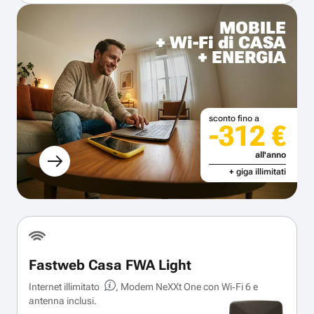
MOBILE
+ Wi-Fi di CASA
+ ENERGIA
sconto fino a
-312 €
all'anno
+ giga illimitati
Fastweb Casa FWA Light
Internet illimitato
, Modem NeXXt One con Wi‑Fi 6 e
antenna inclusi.