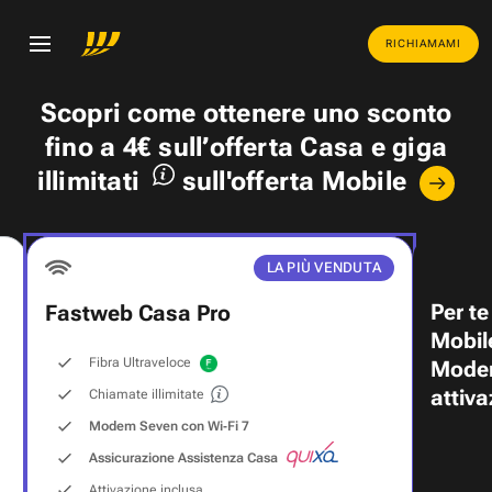
RICHIAMAMI
Scopri come ottenere uno
sconto
fino a 4€
sull’offerta Casa e
giga
illimitati
sull'offerta Mobile
LA PIÙ VENDUTA
Per te
Fastweb Casa Pro
Mobil
Fibra Ultraveloce
Modem
attiva
Chiamate illimitate
Modem Seven con Wi‑Fi 7
Assicurazione Assistenza Casa
Attivazione inclusa