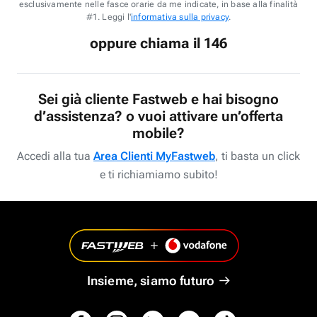
esclusivamente nelle fasce orarie da me indicate, in base alla finalità
#1. Leggi l'
informativa sulla privacy
.
oppure chiama il 146
Sei già cliente Fastweb e hai bisogno
d’assistenza? o vuoi attivare un’offerta
mobile?
Accedi alla tua
Area Clienti MyFastweb
, ti basta un click
e ti richiamiamo subito!
Insieme, siamo futuro