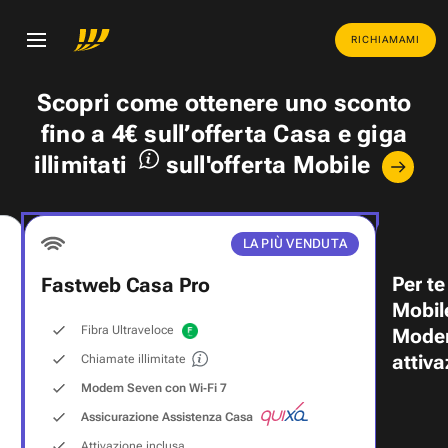
RICHIAMAMI
Scopri come ottenere uno
sconto
fino a 4€
sull’offerta Casa e
giga
illimitati
sull'offerta Mobile
LA PIÙ VENDUTA
Per te
Fastweb Casa Pro
Mobil
Fibra Ultraveloce
Modem
attiva
Chiamate illimitate
Modem Seven con Wi‑Fi 7
Assicurazione Assistenza Casa
Attivazione inclusa