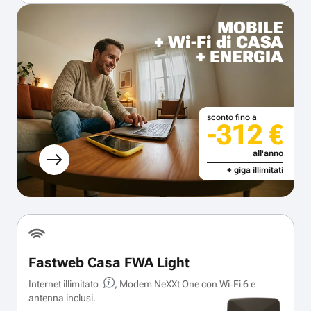
MOBILE
+ Wi-Fi di CASA
+ ENERGIA
sconto fino a
-312 €
all'anno
+ giga illimitati
Fastweb Casa FWA Light
Internet illimitato
, Modem NeXXt One con Wi‑Fi 6 e
antenna inclusi.