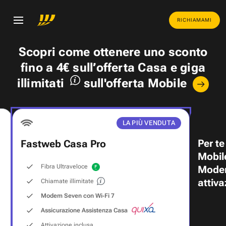
RICHIAMAMI
Scopri come ottenere uno
sconto
fino a 4€
sull’offerta Casa e
giga
illimitati
sull'offerta Mobile
LA PIÙ VENDUTA
Per te
Fastweb Casa Pro
Mobil
Fibra Ultraveloce
Modem
attiva
Chiamate illimitate
Modem Seven con Wi‑Fi 7
Assicurazione Assistenza Casa
Attivazione inclusa