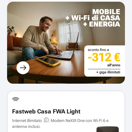
MOBILE
+ Wi-Fi di CASA
+ ENERGIA
sconto fino a
-312 €
all'anno
+ giga illimitati
Fastweb Casa FWA Light
Internet illimitato
, Modem NeXXt One con Wi‑Fi 6 e
antenna inclusi.