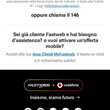
esclusivamente nelle fasce orarie da me indicate, in base alla finalità
#1. Leggi l'
informativa sulla privacy
.
oppure chiama il 146
Sei già cliente Fastweb e hai bisogno
d’assistenza? o vuoi attivare un’offerta
mobile?
Accedi alla tua
Area Clienti MyFastweb
, ti basta un click
e ti richiamiamo subito!
Insieme, siamo futuro