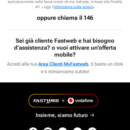
esclusivamente nelle fasce orarie da me indicate, in base alla finalità
#1. Leggi l'
informativa sulla privacy
.
oppure chiama il 146
Sei già cliente Fastweb e hai bisogno
d’assistenza? o vuoi attivare un’offerta
mobile?
Accedi alla tua
Area Clienti MyFastweb
, ti basta un click
e ti richiamiamo subito!
Insieme, siamo futuro