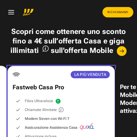
RICHIAMAMI
Scopri come ottenere uno
sconto
fino a 4€
sull’offerta Casa e
giga
illimitati
sull'offerta Mobile
LA PIÙ VENDUTA
Per te
Fastweb Casa Pro
Mobil
Fibra Ultraveloce
Modem
attiva
Chiamate illimitate
Modem Seven con Wi‑Fi 7
Assicurazione Assistenza Casa
Attivazione inclusa