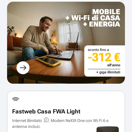
MOBILE
+ Wi-Fi di CASA
+ ENERGIA
sconto fino a
-312 €
all'anno
+ giga illimitati
Fastweb Casa FWA Light
Internet illimitato
, Modem NeXXt One con Wi‑Fi 6 e
antenna inclusi.