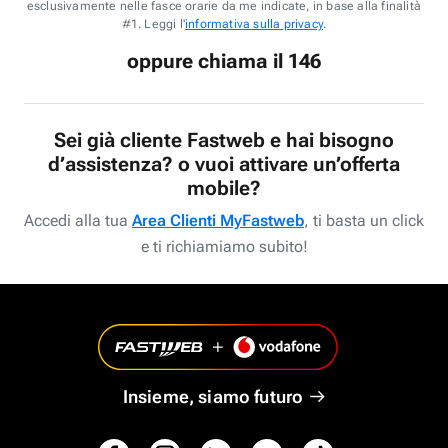
esclusivamente nelle fasce orarie da me indicate, in base alla finalità
#1. Leggi l'
informativa sulla privacy
.
oppure chiama il 146
Sei già cliente Fastweb e hai bisogno
d’assistenza? o vuoi attivare un’offerta
mobile?
Accedi alla tua
Area Clienti MyFastweb
, ti basta un click
e ti richiamiamo subito!
Insieme, siamo futuro