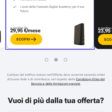
I corsi della Fastweb Digital Academy per il tuo
futuro
a partire da
a partire
29,95 €/mese
23,95
SCOPRI
SCO
L’utilizzo del traffico incluso nell’Offerta deve avvenire secondo criteri
di buona fede e di correttezza, nel rispetto delle
Condizioni d’Uso del
Servizio e delle limitazioni previste
.
Vuoi di più dalla tua offerta?