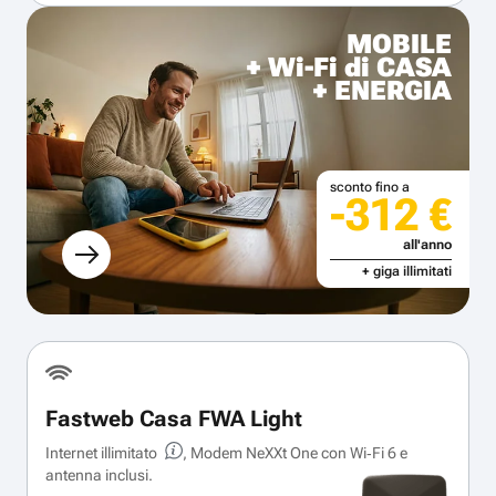
MOBILE
+ Wi-Fi di CASA
+ ENERGIA
sconto fino a
-312 €
all'anno
+ giga illimitati
Fastweb Casa FWA Light
Internet illimitato
, Modem NeXXt One con Wi‑Fi 6 e
antenna inclusi.