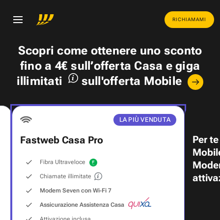
RICHIAMAMI
Scopri come ottenere uno
sconto
fino a 4€
sull’offerta Casa e
giga
illimitati
sull'offerta Mobile
LA PIÙ VENDUTA
Per te
Fastweb Casa Pro
Mobil
Fibra Ultraveloce
Modem
attiva
Chiamate illimitate
Modem Seven con Wi‑Fi 7
Assicurazione Assistenza Casa
Attivazione inclusa