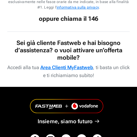
esclusivamente nelle fasce orarie da me indicate, in base alla finalità
#1. Leggi l'
informativa sulla privacy
.
oppure chiama il 146
Sei già cliente Fastweb e hai bisogno
d’assistenza? o vuoi attivare un’offerta
mobile?
Accedi alla tua
Area Clienti MyFastweb
, ti basta un click
e ti richiamiamo subito!
Insieme, siamo futuro