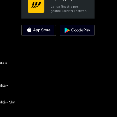
La tua finestra per
gestire i servizi Fastweb
erate
lità –
lità – Sky