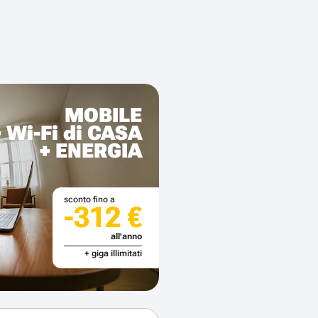
MOBILE
+ Wi-Fi di CASA
+ ENERGIA
sconto fino a
-312 €
all'anno
+ giga illimitati