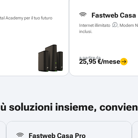
Fastweb Casa 
ital Academy per il tuo futuro
Internet illimitato
, Modem Ne
inclusi.
a partire da
25,95 €/mese
iù soluzioni insieme, convien
Fastweb Casa Pro