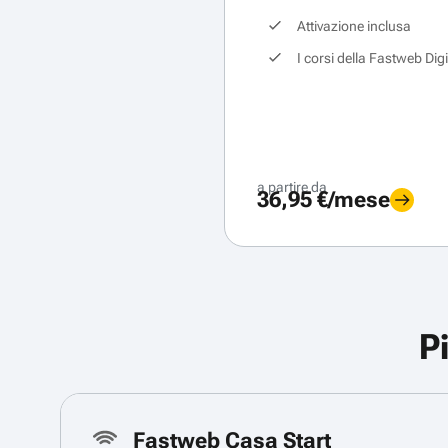
Attivazione inclusa
I corsi della Fastweb Dig
a partire da
36,95 €/mese
P
Fastweb Casa Start