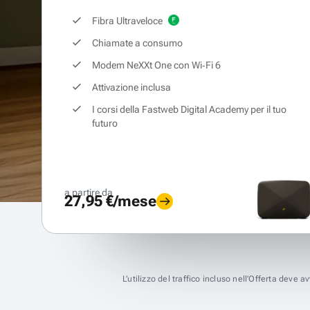
Fibra Ultraveloce
Chiamate a consumo
Modem NeXXt One con Wi‑Fi 6
Attivazione inclusa
I corsi della Fastweb Digital Academy per il tuo
futuro
a partire da
27,95 €/mese
L’utilizzo del traffico incluso nell’Offerta deve 