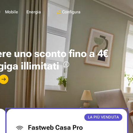
Configura
Mobile
Energia
ere uno
sconto fino a 4€
giga illimitati
LA PIÙ VENDUTA
Fastweb Casa Pro