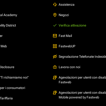
Assistenza
tal Academy
Negozi
ity District
Verifica attivazione
er
Fast Mail
l Web
FastwebUP
Segnalazione Telefonate Indesid
Disclosure
Lavora con noi
"Ti richiamiamo noi"
Agevolazioni per utenti con disabi
Fastweb
per i consumatori
Agevolazioni per utenti con disabi
Mobile powered by Fastweb
ariffaria