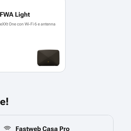
FWA Light
XXt One con Wi‑Fi 6 e antenna
e!
Fastweb Casa Pro