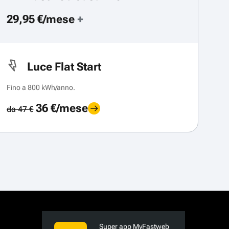
29,95 €/mese
+
Luce Flat Start
Fino a 800 kWh/anno.
36 €/mese
da 47 €
Super app MyFastweb