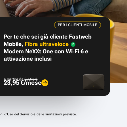
PER I CLIENTI MOBILE
Per te che sei già cliente Fastweb
Mobile,
Fibra ultraveloce
Modem NeXXt One con Wi‑Fi 6 e
attivazione inclusi
a partire da
27,95 €
23,95 €/mese
ni d’Uso del Servizio e delle limitazioni previste
.