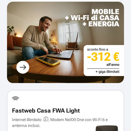
MOBILE
+ Wi-Fi di CASA
+ ENERGIA
sconto fino a
-312 €
all'anno
+ giga illimitati
Fastweb Casa FWA Light
Internet illimitato
, Modem NeXXt One con Wi‑Fi 6 e
antenna inclusi.