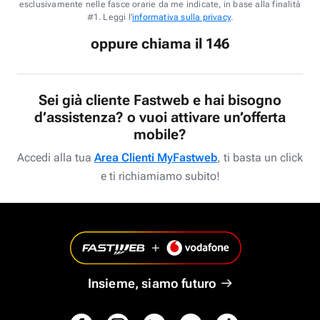
esclusivamente nelle fasce orarie da me indicate, in base alla finalità
#1. Leggi l'
informativa sulla privacy
.
oppure chiama il 146
Sei già cliente Fastweb e hai bisogno
d’assistenza? o vuoi attivare un’offerta
mobile?
Accedi alla tua
Area Clienti MyFastweb
, ti basta un click
e ti richiamiamo subito!
Insieme, siamo futuro