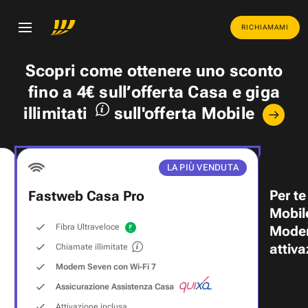
RICHIAMAMI
Scopri come ottenere uno
sconto
fino a 4€
sull’offerta Casa e
giga
illimitati
sull'offerta Mobile
LA PIÙ VENDUTA
Per te
Fastweb Casa Pro
Mobil
Fibra Ultraveloce
Modem
attiva
Chiamate illimitate
Modem Seven con Wi‑Fi 7
Assicurazione Assistenza Casa
Attivazione inclusa