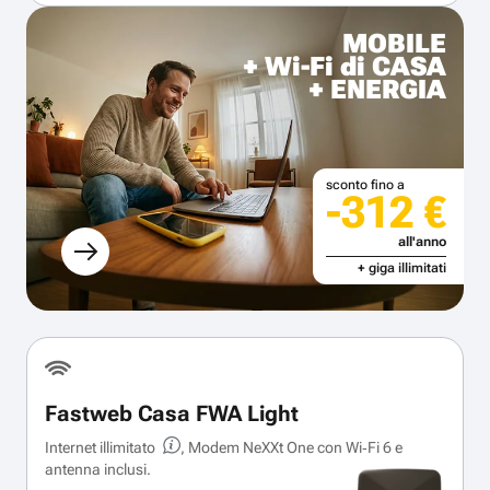
MOBILE
+ Wi-Fi di CASA
+ ENERGIA
sconto fino a
-312 €
all'anno
+ giga illimitati
Fastweb Casa FWA Light
Internet illimitato
, Modem NeXXt One con Wi‑Fi 6 e
antenna inclusi.