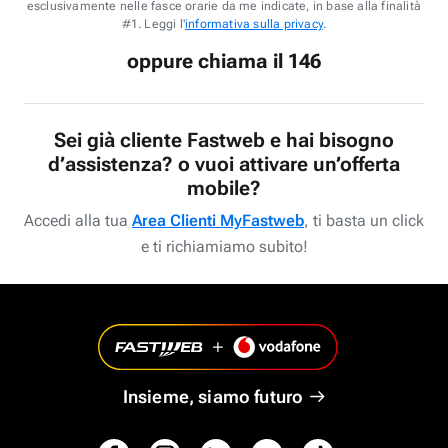
esclusivamente nelle fasce orarie da me indicate, in base alla finalità
#1. Leggi l'
informativa sulla privacy
.
oppure chiama il 146
Sei già cliente Fastweb e hai bisogno
d’assistenza? o vuoi attivare un’offerta
mobile?
Accedi alla tua
Area Clienti MyFastweb
, ti basta un click
e ti richiamiamo subito!
Insieme, siamo futuro