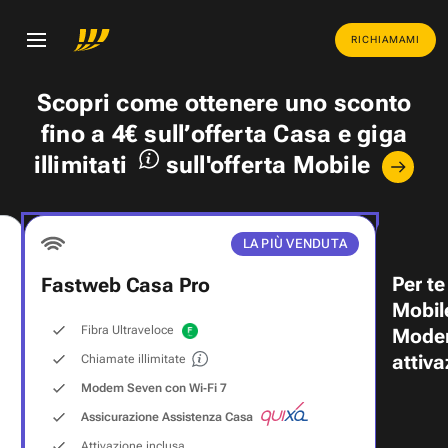
RICHIAMAMI
Scopri come ottenere uno
sconto
fino a 4€
sull’offerta Casa e
giga
illimitati
sull'offerta Mobile
LA PIÙ VENDUTA
Per te
Fastweb Casa Pro
Mobil
Fibra Ultraveloce
Modem
attiva
Chiamate illimitate
Modem Seven con Wi‑Fi 7
Assicurazione Assistenza Casa
Attivazione inclusa