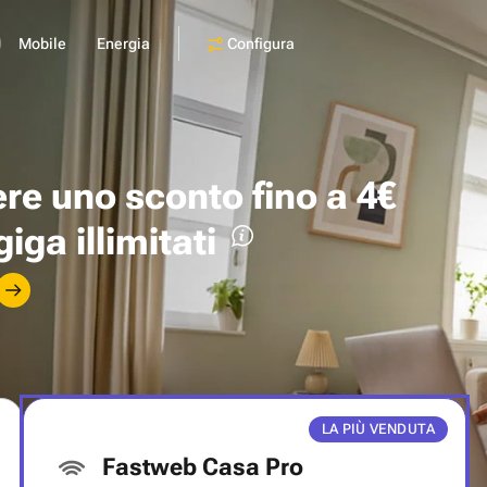
Configura
Mobile
Energia
ere uno
sconto fino a 4€
giga illimitati
LA PIÙ VENDUTA
Fastweb Casa Pro