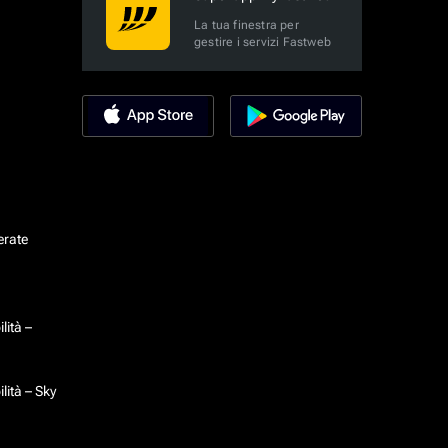
La tua finestra per
gestire i servizi Fastweb
erate
lità –
lità – Sky