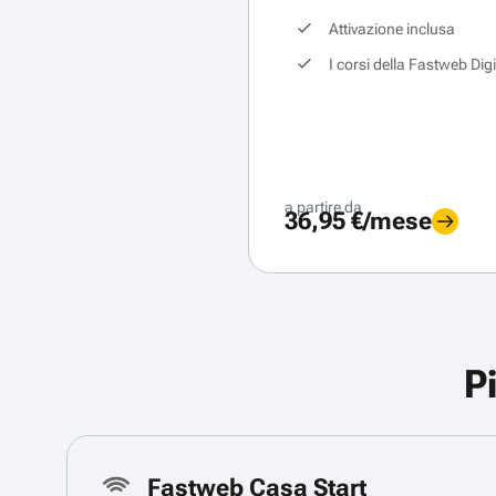
Attivazione inclusa
I corsi della Fastweb Dig
a partire da
36,95 €/mese
P
Fastweb Casa Start