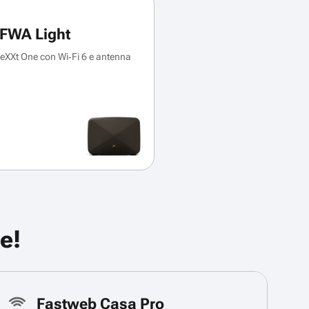
FWA Light
XXt One con Wi‑Fi 6 e antenna
e!
Fastweb Casa Pro