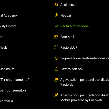
Assistenza
tal Academy
Negozi
ity District
Verifica attivazione
er
Fast Mail
l Web
FastwebUP
Segnalazione Telefonate Indesid
Disclosure
Lavora con noi
"Ti richiamiamo noi"
Agevolazioni per utenti con disabi
Fastweb
per i consumatori
Agevolazioni per utenti con disabi
Mobile powered by Fastweb
ariffaria