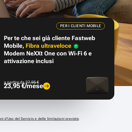
PER I CLIENTI MOBILE
Per te che sei già cliente Fastweb
Mobile,
Fibra ultraveloce
Modem NeXXt One con Wi‑Fi 6 e
attivazione inclusi
a partire da
27,95 €
23,95 €/mese
ni d’Uso del Servizio e delle limitazioni previste
.