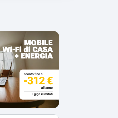
MOBILE
+ Wi-Fi di CASA
+ ENERGIA
sconto fino a
-312 €
all'anno
+ giga illimitati