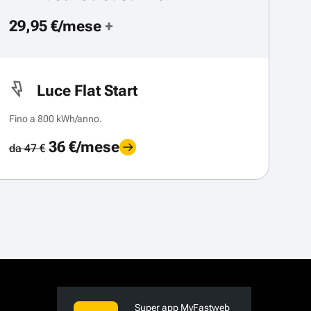
29,95 €/mese
+
Luce Flat Start
Fino a 800 kWh/anno.
36 €/mese
da 47 €
Super app MyFastweb