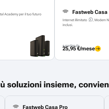
Fastweb Casa 
ital Academy per il tuo futuro
Internet illimitato
, Modem Ne
inclusi.
a partire da
25,95 €/mese
iù soluzioni insieme, convien
Fastweb Casa Pro