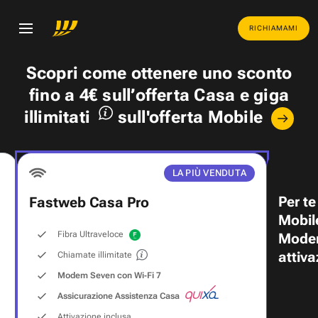
RICHIAMAMI
Scopri come ottenere uno
sconto
fino a 4€
sull’offerta Casa e
giga
illimitati
sull'offerta Mobile
LA PIÙ VENDUTA
Per te
Fastweb Casa Pro
Mobil
Fibra Ultraveloce
Modem
attiva
Chiamate illimitate
Modem Seven con Wi‑Fi 7
Assicurazione Assistenza Casa
Attivazione inclusa