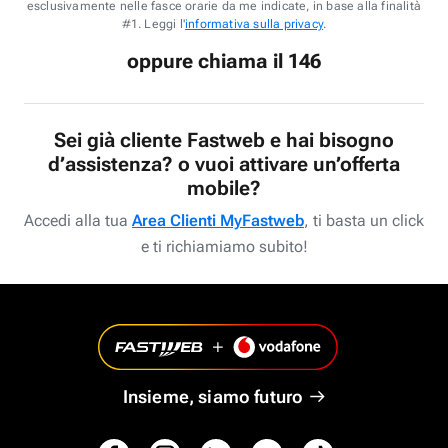
esclusivamente nelle fasce orarie da me indicate, in base alla finalità
#1. Leggi l'
informativa sulla privacy
.
oppure chiama il 146
Sei già cliente Fastweb e hai bisogno
d’assistenza? o vuoi attivare un’offerta
mobile?
Accedi alla tua
Area Clienti MyFastweb
, ti basta un click
e ti richiamiamo subito!
Insieme, siamo futuro