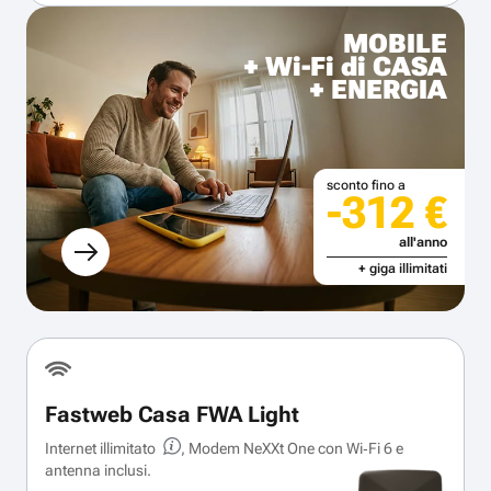
MOBILE
+ Wi-Fi di CASA
+ ENERGIA
sconto fino a
-312 €
all'anno
+ giga illimitati
Fastweb Casa FWA Light
Internet illimitato
, Modem NeXXt One con Wi‑Fi 6 e
antenna inclusi.