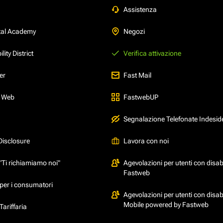
Assistenza
tal Academy
Negozi
ity District
Verifica attivazione
er
Fast Mail
l Web
FastwebUP
Segnalazione Telefonate Indesid
Disclosure
Lavora con noi
"Ti richiamiamo noi"
Agevolazioni per utenti con disabi
Fastweb
per i consumatori
Agevolazioni per utenti con disabi
Mobile powered by Fastweb
ariffaria