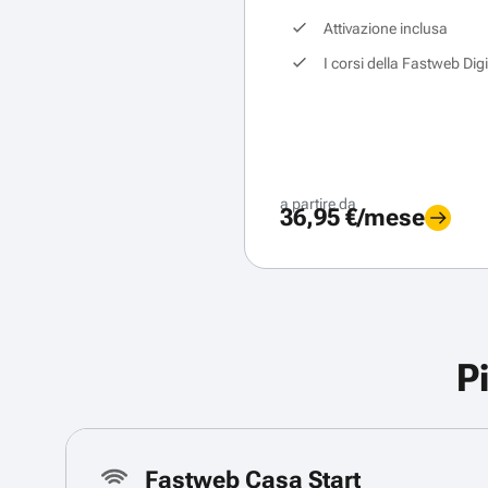
Attivazione inclusa
I corsi della Fastweb Dig
a partire da
36,95 €/mese
P
Fastweb Casa Start