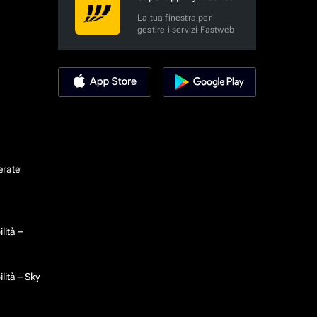
La tua finestra per
gestire i servizi Fastweb
erate
lità –
lità – Sky