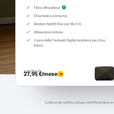
Fibra Ultraveloce
Chiamate a consumo
Modem NeXXt One con Wi‑Fi 6
Attivazione inclusa
I corsi della Fastweb Digital Academy per il tuo
futuro
a partire da
27,95 €/mese
L’utilizzo del traffico incluso nell’Offerta deve 