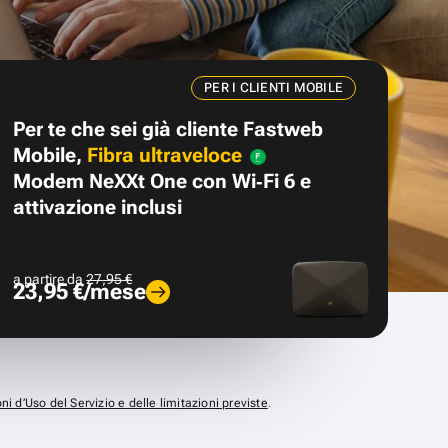
PER I CLIENTI MOBILE
Per te che sei già cliente Fastweb
Mobile,
Fibra ultraveloce
Modem NeXXt One con Wi‑Fi 6 e
attivazione inclusi
a partire da
27,95 €
23,95 €/mese
ni d’Uso del Servizio e delle limitazioni previste
.