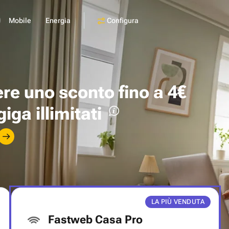
Configura
Mobile
Energia
ere uno
sconto fino a 4€
giga illimitati
LA PIÙ VENDUTA
Fastweb Casa Pro