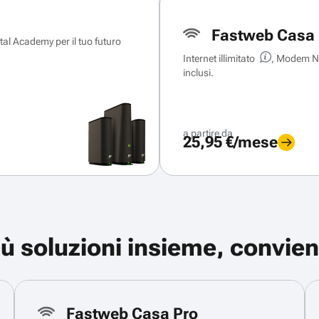
Fastweb Casa 
ital Academy per il tuo futuro
Internet illimitato
, Modem Ne
inclusi.
a partire da
25,95 €/mese
iù soluzioni insieme, convien
Fastweb Casa Pro