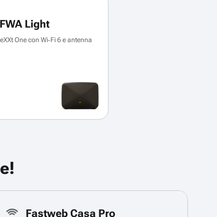
FWA Light
XXt One con Wi‑Fi 6 e antenna
e!
Fastweb Casa Pro