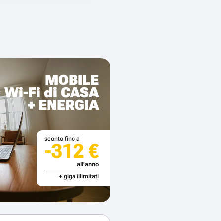
MOBILE
+ Wi-Fi di CASA
+ ENERGIA
sconto fino a
-312 €
all'anno
+ giga illimitati