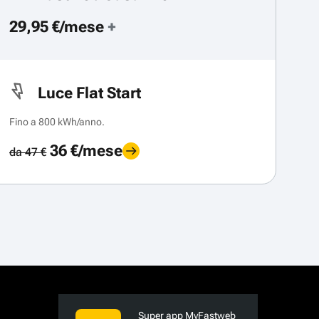
29,95 €/mese
+
Luce Flat Start
Fino a 800 kWh/anno.
36 €/mese
da 47 €
Super app MyFastweb