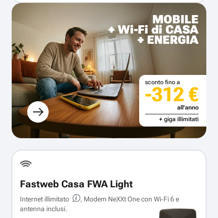
MOBILE
+ Wi-Fi di CASA
+ ENERGIA
sconto fino a
-312 €
all'anno
+ giga illimitati
Fastweb Casa FWA Light
Internet illimitato
, Modem NeXXt One con Wi‑Fi 6 e
antenna inclusi.