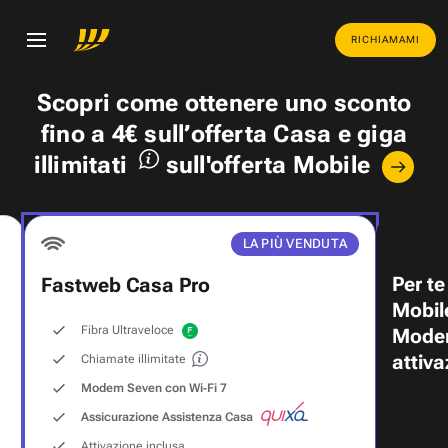
RICHIAMAMI
Scopri come ottenere uno
sconto
fino a 4€
sull’offerta Casa e
giga
illimitati
sull'offerta Mobile
LA PIÙ VENDUTA
Per te
Fastweb Casa Pro
Mobil
Fibra Ultraveloce
Modem
attiva
Chiamate illimitate
Modem Seven con Wi‑Fi 7
Assicurazione Assistenza Casa
Attivazione inclusa