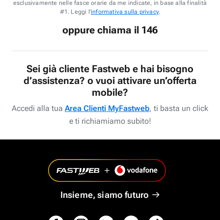
esclusivamente nelle fasce orarie da me indicate, in base alla finalità
#1. Leggi l'
informativa sulla privacy
.
oppure chiama il 146
Sei già cliente Fastweb e hai bisogno
d’assistenza? o vuoi attivare un’offerta
mobile?
Accedi alla tua
Area Clienti MyFastweb
, ti basta un click
e ti richiamiamo subito!
Insieme, siamo futuro