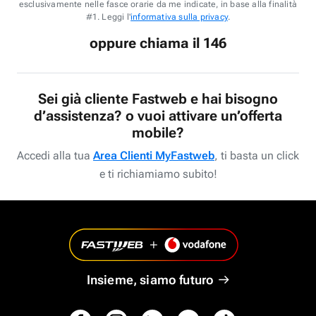
esclusivamente nelle fasce orarie da me indicate, in base alla finalità
#1. Leggi l'
informativa sulla privacy
.
oppure chiama il 146
Sei già cliente Fastweb e hai bisogno
d’assistenza? o vuoi attivare un’offerta
mobile?
Accedi alla tua
Area Clienti MyFastweb
, ti basta un click
e ti richiamiamo subito!
Insieme, siamo futuro