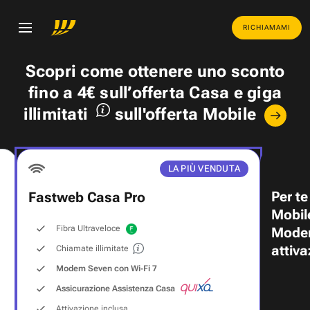
RICHIAMAMI
Scopri come ottenere uno
sconto
fino a 4€
sull’offerta Casa e
giga
illimitati
sull'offerta Mobile
LA PIÙ VENDUTA
Per te
Fastweb Casa Pro
Mobil
Fibra Ultraveloce
Modem
attiva
Chiamate illimitate
Modem Seven con Wi‑Fi 7
Assicurazione Assistenza Casa
Attivazione inclusa