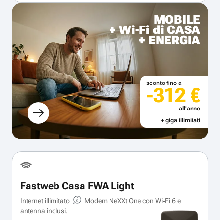
MOBILE
+ Wi-Fi di CASA
+ ENERGIA
sconto fino a
-312 €
all'anno
+ giga illimitati
Fastweb Casa FWA Light
Internet illimitato
, Modem NeXXt One con Wi‑Fi 6 e
antenna inclusi.