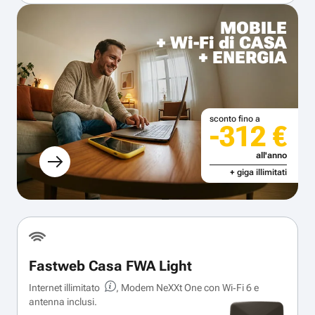
MOBILE
+ Wi-Fi di CASA
+ ENERGIA
sconto fino a
-312 €
all'anno
+ giga illimitati
Fastweb Casa FWA Light
Internet illimitato
, Modem NeXXt One con Wi‑Fi 6 e
antenna inclusi.