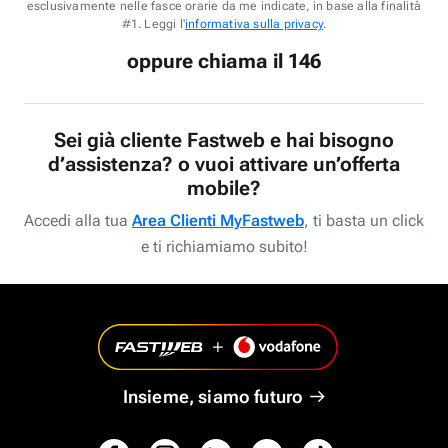
esclusivamente nelle fasce orarie da me indicate, in base alla finalità
#1. Leggi l'
informativa sulla privacy
.
oppure chiama il 146
Sei già cliente Fastweb e hai bisogno
d’assistenza? o vuoi attivare un’offerta
mobile?
Accedi alla tua
Area Clienti MyFastweb
, ti basta un click
e ti richiamiamo subito!
Insieme, siamo futuro