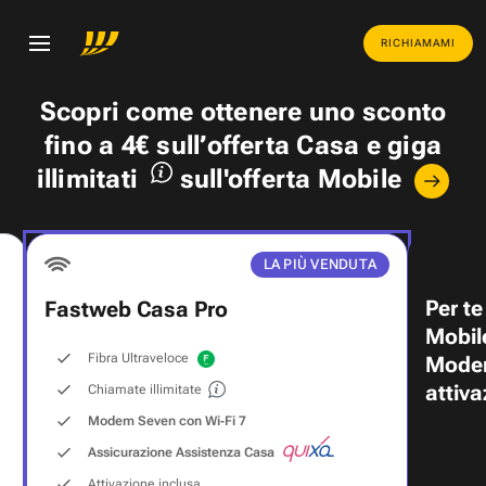
RICHIAMAMI
Scopri come ottenere uno
sconto
fino a 4€
sull’offerta Casa e
giga
illimitati
sull'offerta Mobile
LA PIÙ VENDUTA
Per te
Fastweb Casa Pro
Mobil
Fibra Ultraveloce
Modem
attiva
Chiamate illimitate
Modem Seven con Wi‑Fi 7
Assicurazione Assistenza Casa
Attivazione inclusa