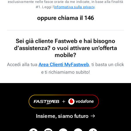
esclusivamente nelle fasce orarie da me indicate, in base alla finalità
#1. Leggi l'
informativa sulla privacy
.
oppure chiama il 146
Sei già cliente Fastweb e hai bisogno
d’assistenza? o vuoi attivare un’offerta
mobile?
Accedi alla tua
Area Clienti MyFastweb
, ti basta un click
e ti richiamiamo subito!
Insieme, siamo futuro