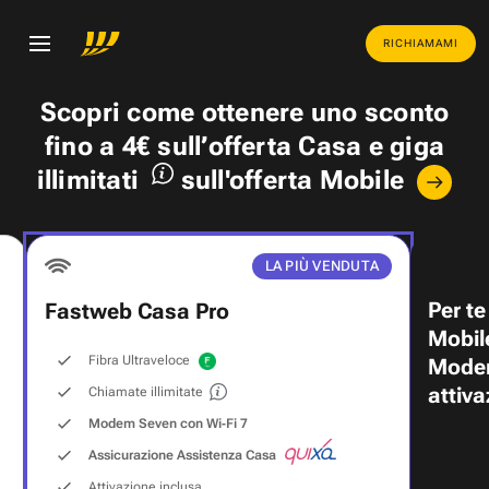
RICHIAMAMI
Scopri come ottenere uno
sconto
fino a 4€
sull’offerta Casa e
giga
illimitati
sull'offerta Mobile
LA PIÙ VENDUTA
Per te
Fastweb Casa Pro
Mobil
Fibra Ultraveloce
Modem
attiva
Chiamate illimitate
Modem Seven con Wi‑Fi 7
Assicurazione Assistenza Casa
Attivazione inclusa