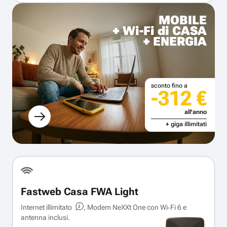
MOBILE
+ Wi-Fi di CASA
+ ENERGIA
sconto fino a
-312 €
all'anno
+ giga illimitati
Fastweb Casa FWA Light
Internet illimitato
, Modem NeXXt One con Wi‑Fi 6 e
antenna inclusi.