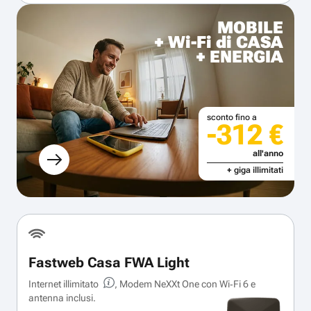
MOBILE
+ Wi-Fi di CASA
+ ENERGIA
sconto fino a
-312 €
all'anno
+ giga illimitati
Fastweb Casa FWA Light
Internet illimitato
, Modem NeXXt One con Wi‑Fi 6 e
antenna inclusi.