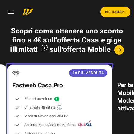
RICHIAMAMI
Scopri come ottenere uno
sconto
fino a 4€
sull’offerta Casa e
giga
illimitati
sull'offerta Mobile
LA PIÙ VENDUTA
Per te
Fastweb Casa Pro
Mobil
Fibra Ultraveloce
Modem
attiva
Chiamate illimitate
Modem Seven con Wi‑Fi 7
Assicurazione Assistenza Casa
Attivazione inclusa