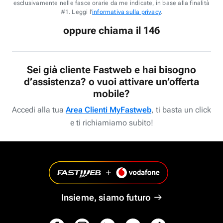
esclusivamente nelle fasce orarie da me indicate, in base alla finalità
#1. Leggi l'
informativa sulla privacy
.
oppure chiama il 146
Sei già cliente Fastweb e hai bisogno
d’assistenza? o vuoi attivare un’offerta
mobile?
Accedi alla tua
Area Clienti MyFastweb
, ti basta un click
e ti richiamiamo subito!
Insieme, siamo futuro