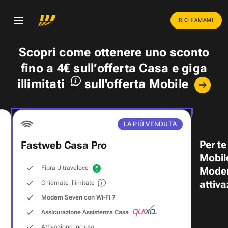
RICHIAMAMI
Scopri come ottenere uno
sconto
fino a 4€
sull’offerta Casa e
giga
illimitati
sull'offerta Mobile
LA PIÙ VENDUTA
Per te
Fastweb Casa Pro
Mobil
Fibra Ultraveloce
Modem
attiva
Chiamate illimitate
Modem Seven con Wi‑Fi 7
Assicurazione Assistenza Casa
Attivazione inclusa