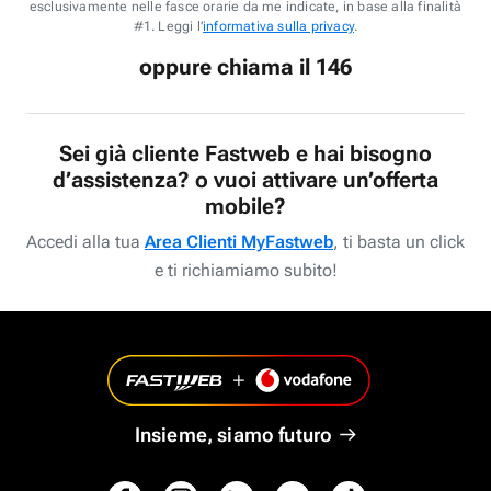
esclusivamente nelle fasce orarie da me indicate, in base alla finalità
#1. Leggi l'
informativa sulla privacy
.
oppure chiama il 146
Sei già cliente Fastweb e hai bisogno
d’assistenza? o vuoi attivare un’offerta
mobile?
Accedi alla tua
Area Clienti MyFastweb
, ti basta un click
e ti richiamiamo subito!
Insieme, siamo futuro