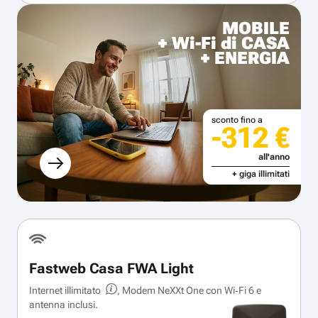
MOBILE
+ Wi-Fi di CASA
+ ENERGIA
sconto fino a
-312 €
all'anno
+ giga illimitati
Fastweb Casa FWA Light
Internet illimitato
, Modem NeXXt One con Wi‑Fi 6 e
antenna inclusi.