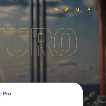
TURO
e Pro