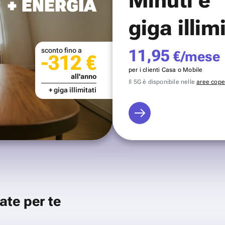
+ ENERGIA
giga illim
sconto fino a
11,95
€/mese
-312 €
per i clienti Casa o Mobile
all'anno
Il 5G è disponibile nelle
aree coper
+ giga illimitati
ate per te