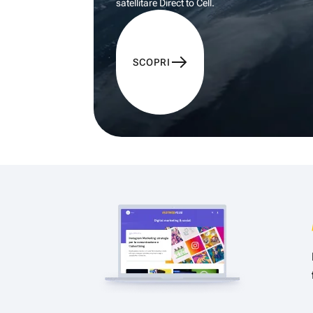
satellitare Direct to Cell.
SCOPRI