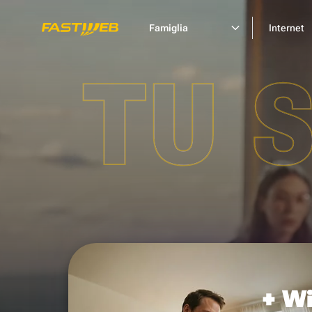
Famiglia
Internet
TU 
+ Wi