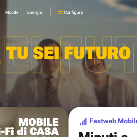
Configura
Mobile
Energia
SEI FU
TU SEI FUTURO
MOBILE
Fastweb Mobil
-Fi di CASA
Minuti e