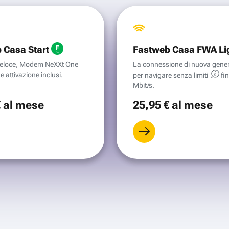
 Casa Start
Fastweb Casa FWA Li
aveloce, Modem NeXXt One
La connessione di nuova gene
e attivazione inclusi.
per navigare senza
limiti
fi
Mbit/s.
€
al mese
25
,95 €
al mese