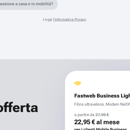
nessione a casa e in mobilità?
Leggi
l'informativa Privacy
.
Fastweb Business Lig
offerta
Fibra ultraveloce, Modem NeXXt 
a partire da
27,95 €
22,95 €
al mese
per i clienti Mobile Business