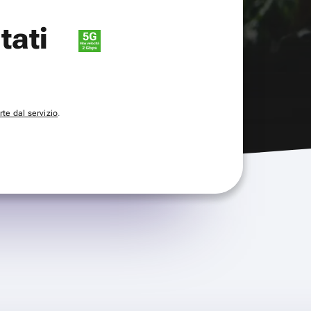
itati
te dal servizio
.