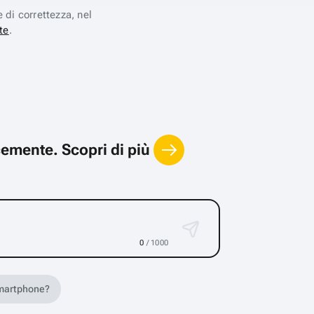
e di correttezza, nel
te
.
locemente.
Scopri di più
0
/ 1000
 smartphone?