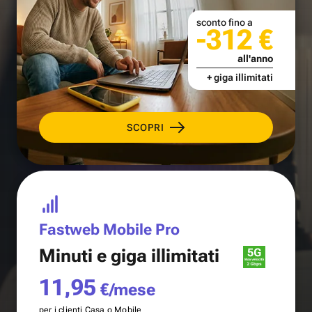
sconto fino a
-312 €
all'anno
+ giga illimitati
SCOPRI
Fastweb Mobile Pro
Minuti e
giga illimitati
11,95
€/mese
per i clienti Casa o Mobile