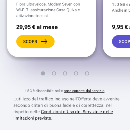
Fibra ultraveloce, Modem Seven con
150 GB e mi
Wi‑Fi 7, assicurazione Casa Quixa e
Anche in 
attivazione inclusi.
29
,95 €
al mese
9
,95 €
SCOPRI
SCOP
Il 5G è disponibile nelle
aree coperte dal servizio
.
L’utilizzo del traffico incluso nell’Offerta deve avvenire
secondo criteri di buona fede e di correttezza, nel
rispetto delle
Condizioni d’Uso del Servizio e delle
limitazioni previste
.