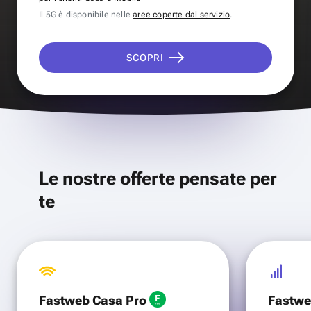
Il 5G è disponibile nelle
aree coperte dal servizio
.
SCOPRI
Le nostre offerte pensate per
te
Fastweb Casa Pro
Fastwe