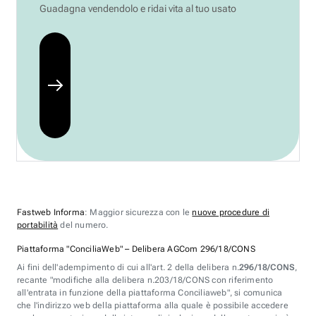
Guadagna vendendolo e ridai vita al tuo usato
Fastweb Informa
: Maggior sicurezza con le
nuove procedure di
portabilità
del numero.
Piattaforma "ConciliaWeb" – Delibera AGCom 296/18/CONS
Ai fini dell'adempimento di cui all'art. 2 della delibera n.
296/18/CONS
,
recante "modifiche alla delibera n.203/18/CONS con riferimento
all'entrata in funzione della piattaforma Conciliaweb", si comunica
che l'indirizzo web della piattaforma alla quale è possibile accedere