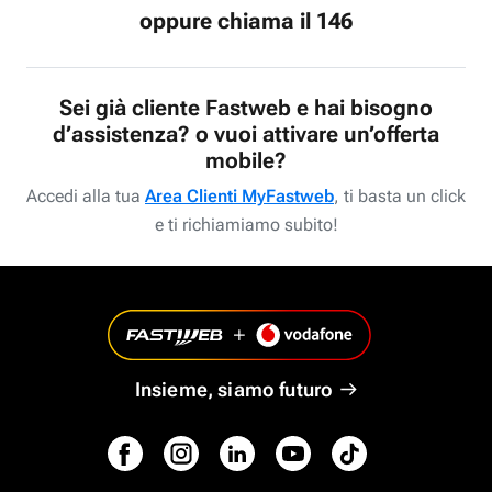
oppure chiama il 146
Sei già cliente Fastweb e hai bisogno
d’assistenza? o vuoi attivare un’offerta
mobile?
Accedi alla tua
Area Clienti MyFastweb
, ti basta un click
e ti richiamiamo subito!
Insieme, siamo futuro