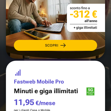
sconto fino a
-312 €
all'anno
+ giga illimitati
SCOPRI
Fastweb Mobile Pro
Minuti e
giga illimitati
11,95
€/mese
per i clienti Casa o Mobile