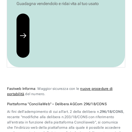
Guadagna vendendolo e ridai vita al tuo usato
Fastweb Informa
: Maggior sicurezza con le
nuove procedure di
portabilità
del numero.
Piattaforma "ConciliaWeb" – Delibera AGCom 296/18/CONS
Ai fini dell'adempimento di cui all'art. 2 della delibera n.
296/18/CONS
,
recante "modifiche alla delibera n.203/18/CONS con riferimento
all'entrata in funzione della piattaforma Conciliaweb", si comunica
che l'indirizzo web della piattaforma alla quale è possibile accedere