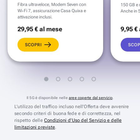
Fibra ultraveloce, Modem Seven con
150 GB e mi
Wi‑Fi 7, assicurazione Casa Quixa e
Anche in 
attivazione inclusi.
29
,95 €
al mese
9
,95 €
SCOPRI
SCOP
Il 5G è disponibile nelle
aree coperte dal servizio
.
L’utilizzo del traffico incluso nell’Offerta deve avvenire
secondo criteri di buona fede e di correttezza, nel
rispetto delle
Condizioni d’Uso del Servizio e delle
limitazioni previste
.