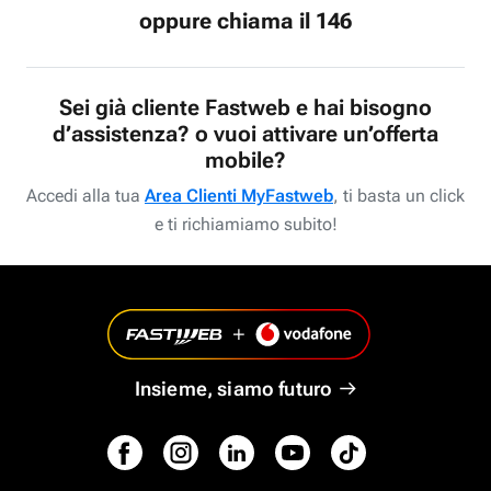
oppure chiama il 146
Sei già cliente Fastweb e hai bisogno
d’assistenza? o vuoi attivare un’offerta
mobile?
Accedi alla tua
Area Clienti MyFastweb
, ti basta un click
e ti richiamiamo subito!
Insieme, siamo futuro