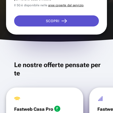
Il 5G è disponibile nelle
aree coperte dal servizio
.
SCOPRI
Le nostre offerte pensate per
te
Fastweb Casa Pro
Fastwe