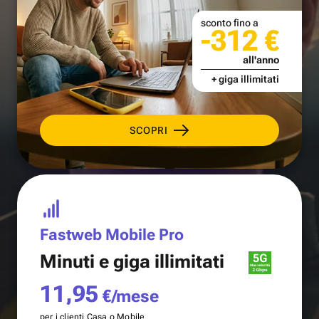
sconto fino a
-312 €
all'anno
+ giga illimitati
SCOPRI
Fastweb Mobile Pro
Minuti e
giga illimitati
11,95
€/mese
per i clienti Casa o Mobile