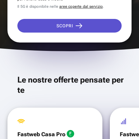
Il 5G è disponibile nelle
aree coperte dal servizio
.
SCOPRI
Le nostre offerte pensate per
te
Fastweb Casa Pro
Fastwe