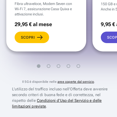
Fibra ultraveloce, Modem Seven con
150 GB e mi
Wi‑Fi 7, assicurazione Casa Quixa e
Anche in 
attivazione inclusi.
29
,95 €
al mese
9
,95 €
SCOPRI
SCOP
Il 5G è disponibile nelle
aree coperte dal servizio
.
L’utilizzo del traffico incluso nell’Offerta deve avvenire
secondo criteri di buona fede e di correttezza, nel
rispetto delle
Condizioni d’Uso del Servizio e delle
limitazioni previste
.