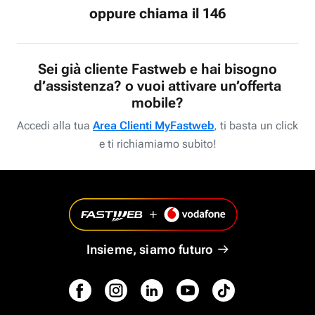
oppure chiama il 146
Sei già cliente Fastweb e hai bisogno
d’assistenza? o vuoi attivare un’offerta
mobile?
Accedi alla tua
Area Clienti MyFastweb
, ti basta un click
e ti richiamiamo subito!
Insieme, siamo futuro