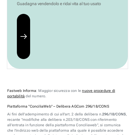
Guadagna vendendolo e ridai vita al tuo usato
Fastweb Informa
: Maggior sicurezza con le
nuove procedure di
portabilità
del numero.
Piattaforma "ConciliaWeb" – Delibera AGCom 296/18/CONS
Ai fini dell'adempimento di cui all'art. 2 della delibera n.
296/18/CONS
,
recante "modifiche alla delibera n.203/18/CONS con riferimento
all'entrata in funzione della piattaforma Conciliaweb", si comunica
che l'indirizzo web della piattaforma alla quale è possibile accedere