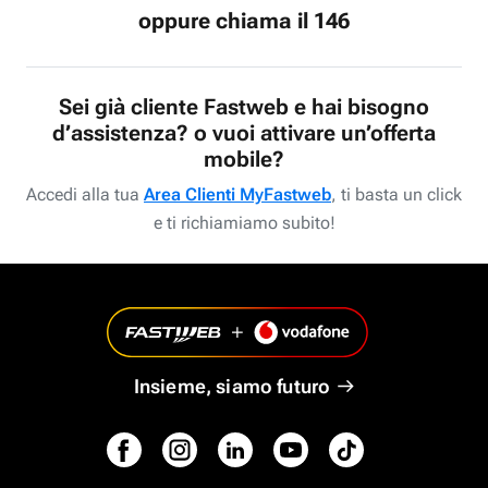
oppure chiama il 146
Sei già cliente Fastweb e hai bisogno
d’assistenza? o vuoi attivare un’offerta
mobile?
Accedi alla tua
Area Clienti MyFastweb
, ti basta un click
e ti richiamiamo subito!
Insieme, siamo futuro