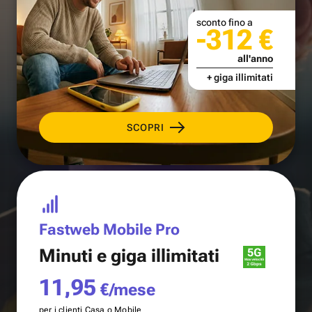
sconto fino a
-312 €
all'anno
+ giga illimitati
SCOPRI
Fastweb Mobile Pro
Minuti e
giga illimitati
11,95
€/mese
per i clienti Casa o Mobile