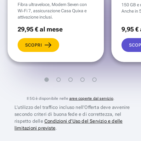
Fibra ultraveloce, Modem Seven con
150 GB e mi
Wi‑Fi 7, assicurazione Casa Quixa e
Anche in 
attivazione inclusi.
29
,95 €
al mese
9
,95 €
SCOPRI
SCOP
Il 5G è disponibile nelle
aree coperte dal servizio
.
L’utilizzo del traffico incluso nell’Offerta deve avvenire
secondo criteri di buona fede e di correttezza, nel
rispetto delle
Condizioni d’Uso del Servizio e delle
limitazioni previste
.