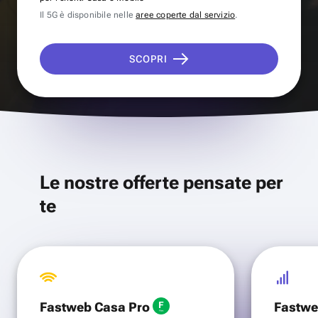
Il 5G è disponibile nelle
aree coperte dal servizio
.
SCOPRI
Le nostre offerte pensate per
te
Fastweb Casa Pro
Fastwe