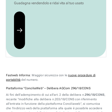
Guadagna vendendolo e ridai vita al tuo usato
Fastweb Informa
: Maggior sicurezza con le
nuove procedure di
portabilità
del numero.
Piattaforma "ConciliaWeb" – Delibera AGCom 296/18/CONS
Ai fini dell'adempimento di cui all'art. 2 della delibera n.
296/18/CONS
,
recante "modifiche alla delibera n.203/18/CONS con riferimento
all'entrata in funzione della piattaforma Conciliaweb", si comunica
che l'indirizzo web della piattaforma alla quale è possibile accedere