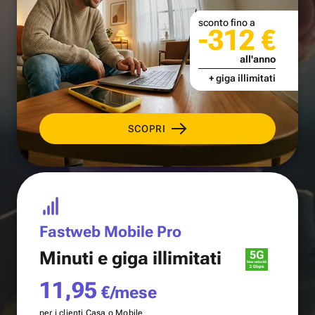
sconto fino a
-312 €
all'anno
+ giga illimitati
SCOPRI
Fastweb Mobile Pro
Minuti e
giga illimitati
11,95
€/mese
per i clienti Casa o Mobile