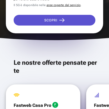
Il 5G è disponibile nelle
aree coperte dal servizio
.
SCOPRI
Le nostre offerte pensate per
te
Fastweb Casa Pro
Fastwe