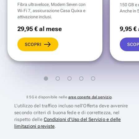
Fibra ultraveloce, Modem Seven con
150 GB e mi
Wi‑Fi 7, assicurazione Casa Quixa e
Anche in 
attivazione inclusi.
29
,95 €
al mese
9
,95 €
SCOPRI
SCOP
Il 5G è disponibile nelle
aree coperte dal servizio
.
L’utilizzo del traffico incluso nell’Offerta deve avvenire
secondo criteri di buona fede e di correttezza, nel
rispetto delle
Condizioni d’Uso del Servizio e delle
limitazioni previste
.