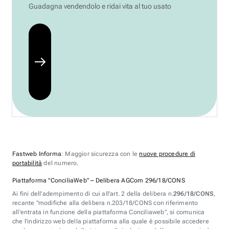
Guadagna vendendolo e ridai vita al tuo usato
Fastweb Informa
: Maggior sicurezza con le
nuove procedure di
portabilità
del numero.
Piattaforma "ConciliaWeb" – Delibera AGCom 296/18/CONS
Ai fini dell'adempimento di cui all'art. 2 della delibera n.
296/18/CONS
,
recante "modifiche alla delibera n.203/18/CONS con riferimento
all'entrata in funzione della piattaforma Conciliaweb", si comunica
che l'indirizzo web della piattaforma alla quale è possibile accedere