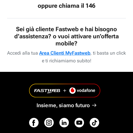
oppure chiama il 146
Sei già cliente Fastweb e hai bisogno
d’assistenza? o vuoi attivare un’offerta
mobile?
Accedi alla tua
Area Clienti MyFastweb
, ti basta un click
e ti richiamiamo subito!
Insieme, siamo futuro