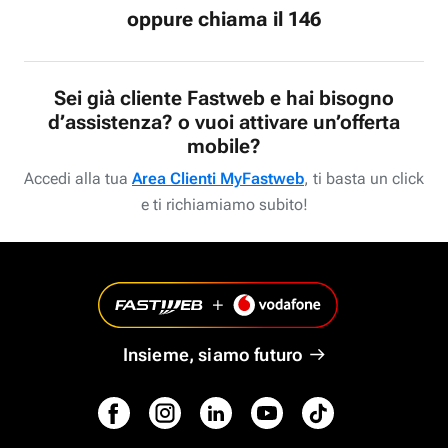
oppure chiama il 146
Sei già cliente Fastweb e hai bisogno
d’assistenza? o vuoi attivare un’offerta
mobile?
Accedi alla tua
Area Clienti MyFastweb
, ti basta un click
e ti richiamiamo subito!
Insieme, siamo futuro