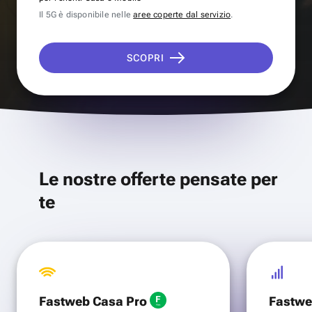
Il 5G è disponibile nelle
aree coperte dal servizio
.
SCOPRI
Le nostre offerte pensate per
te
Fastweb Casa Pro
Fastwe