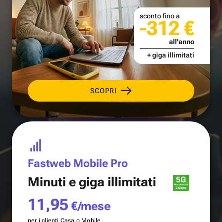
sconto fino a
-312 €
all'anno
+ giga illimitati
SCOPRI
Fastweb Mobile Pro
Minuti e
giga illimitati
11,95
€/mese
per i clienti Casa o Mobile