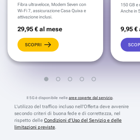
Fibra ultraveloce, Modem Seven con
150 GB e mi
Wi‑Fi 7, assicurazione Casa Quixa e
Anche in 
attivazione inclusi.
29
,95 €
al mese
9
,95 €
SCOPRI
SCOP
Il 5G è disponibile nelle
aree coperte dal servizio
.
L’utilizzo del traffico incluso nell’Offerta deve avvenire
secondo criteri di buona fede e di correttezza, nel
rispetto delle
Condizioni d’Uso del Servizio e delle
limitazioni previste
.