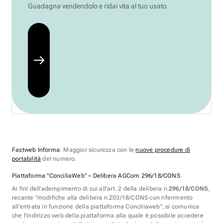
Guadagna vendendolo e ridai vita al tuo usato
Fastweb Informa
: Maggior sicurezza con le
nuove procedure di
portabilità
del numero.
Piattaforma "ConciliaWeb" – Delibera AGCom 296/18/CONS
Ai fini dell'adempimento di cui all'art. 2 della delibera n.
296/18/CONS
,
recante "modifiche alla delibera n.203/18/CONS con riferimento
all'entrata in funzione della piattaforma Conciliaweb", si comunica
che l'indirizzo web della piattaforma alla quale è possibile accedere