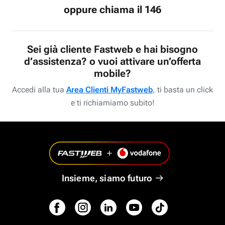
oppure chiama il 146
Sei già cliente Fastweb e hai bisogno
d’assistenza? o vuoi attivare un’offerta
mobile?
Accedi alla tua
Area Clienti MyFastweb
, ti basta un click
e ti richiamiamo subito!
Insieme, siamo futuro