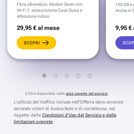
Fibra ultraveloce, Modem Seven con
150 GB e mi
Wi‑Fi 7, assicurazione Casa Quixa e
Anche in 
attivazione inclusi.
29
,95 €
al mese
9
,95 €
SCOPRI
SCOP
Il 5G è disponibile nelle
aree coperte dal servizio
.
L’utilizzo del traffico incluso nell’Offerta deve avvenire
secondo criteri di buona fede e di correttezza, nel
rispetto delle
Condizioni d’Uso del Servizio e delle
limitazioni previste
.