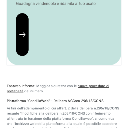
Guadagna vendendolo e ridai vita al tuo usato
Fastweb Informa
: Maggior sicurezza con le
nuove procedure di
portabilità
del numero.
Piattaforma "ConciliaWeb" – Delibera AGCom 296/18/CONS
Ai fini dell'adempimento di cui all'art. 2 della delibera n.
296/18/CONS
,
recante "modifiche alla delibera n.203/18/CONS con riferimento
all'entrata in funzione della piattaforma Conciliaweb", si comunica
che l'indirizzo web della piattaforma alla quale è possibile accedere