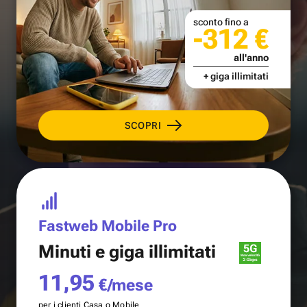
sconto fino a
-312 €
all'anno
+ giga illimitati
SCOPRI
Fastweb Mobile Pro
Minuti e
giga illimitati
11,95
€/mese
per i clienti Casa o Mobile