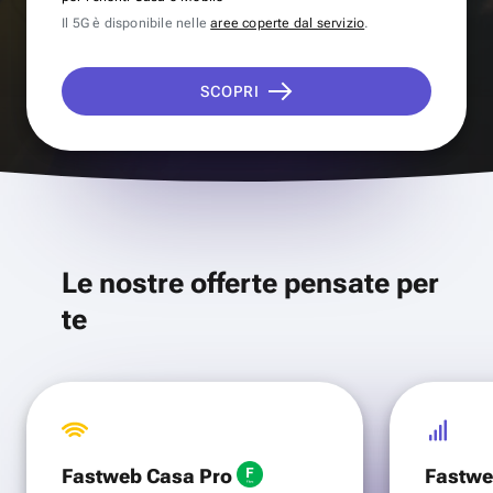
Il 5G è disponibile nelle
aree coperte dal servizio
.
SCOPRI
Le nostre offerte pensate per
te
Fastweb Casa Pro
Fastwe