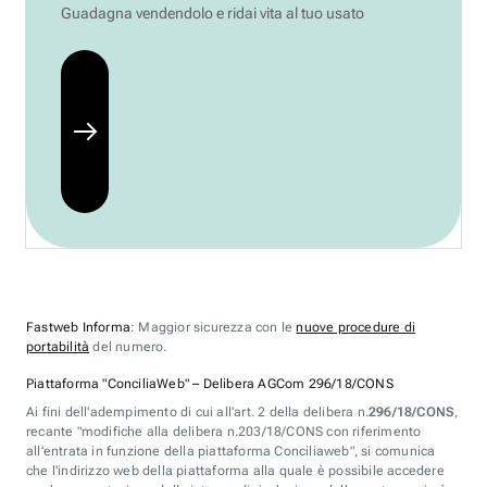
Guadagna vendendolo e ridai vita al tuo usato
Fastweb Informa
: Maggior sicurezza con le
nuove procedure di
portabilità
del numero.
Piattaforma "ConciliaWeb" – Delibera AGCom 296/18/CONS
Ai fini dell'adempimento di cui all'art. 2 della delibera n.
296/18/CONS
,
recante "modifiche alla delibera n.203/18/CONS con riferimento
all'entrata in funzione della piattaforma Conciliaweb", si comunica
che l'indirizzo web della piattaforma alla quale è possibile accedere