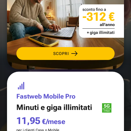
sconto fino a
-312 €
all'anno
+ giga illimitati
SCOPRI
Fastweb Mobile Pro
Minuti e
giga illimitati
11,95
€/mese
per i clienti Casa o Mobile