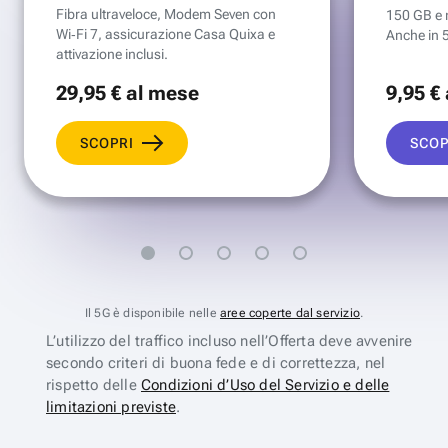
Fibra ultraveloce, Modem Seven con
150 GB e mi
Wi‑Fi 7, assicurazione Casa Quixa e
Anche in 
attivazione inclusi.
29
,95 €
al mese
9
,95 €
SCOPRI
SCOP
Il 5G è disponibile nelle
aree coperte dal servizio
.
L’utilizzo del traffico incluso nell’Offerta deve avvenire
secondo criteri di buona fede e di correttezza, nel
rispetto delle
Condizioni d’Uso del Servizio e delle
limitazioni previste
.