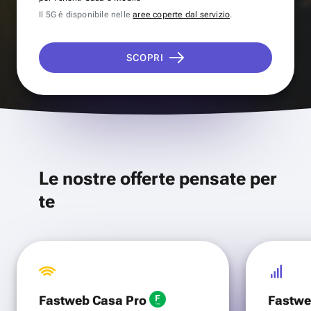
Il 5G è disponibile nelle
aree coperte dal servizio
.
SCOPRI
Le nostre offerte pensate per
te
Fastweb Casa Pro
Fastwe