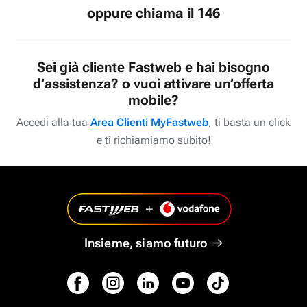
oppure chiama il 146
Sei già cliente Fastweb e hai bisogno
d’assistenza? o vuoi attivare un’offerta
mobile?
Accedi alla tua
Area Clienti MyFastweb
, ti basta un click
e ti richiamiamo subito!
Insieme, siamo futuro