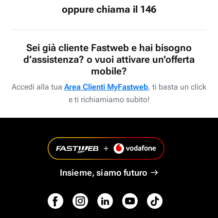
oppure chiama il 146
Sei già cliente Fastweb e hai bisogno
d’assistenza? o vuoi attivare un’offerta
mobile?
Accedi alla tua
Area Clienti MyFastweb
, ti basta un click
e ti richiamiamo subito!
Insieme, siamo futuro