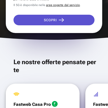
Il 5G è disponibile nelle
aree coperte dal servizio
.
SCOPRI
Le nostre offerte pensate per
te
Fastweb Casa Pro
Fastwe