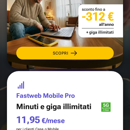
sconto fino a
-312 €
all'anno
+ giga illimitati
SCOPRI
Fastweb Mobile Pro
Minuti e
giga illimitati
11,95
€/mese
per i clienti Casa o Mobile