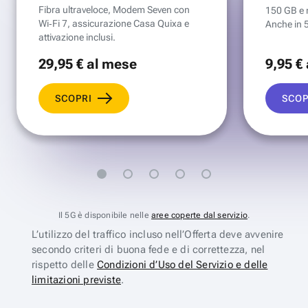
Fibra ultraveloce, Modem Seven con
150 GB e mi
Wi‑Fi 7, assicurazione Casa Quixa e
Anche in 
attivazione inclusi.
29
,95 €
al mese
9
,95 €
SCOPRI
SCOP
Il 5G è disponibile nelle
aree coperte dal servizio
.
L’utilizzo del traffico incluso nell’Offerta deve avvenire
secondo criteri di buona fede e di correttezza, nel
rispetto delle
Condizioni d’Uso del Servizio e delle
limitazioni previste
.