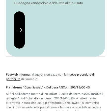
Guadagna vendendolo e ridai vita al tuo usato
Fastweb Informa
: Maggior sicurezza con le
nuove procedure di
portabilità
del numero.
Piattaforma "ConciliaWeb" – Delibera AGCom 296/18/CONS
Ai fini dell'adempimento di cui all'art. 2 della delibera n.
296/18/CONS
,
recante "modifiche alla delibera n.203/18/CONS con riferimento
all'entrata in funzione della piattaforma Conciliaweb", si comunica
che l'indirizzo web della piattaforma alla quale è possibile accedere