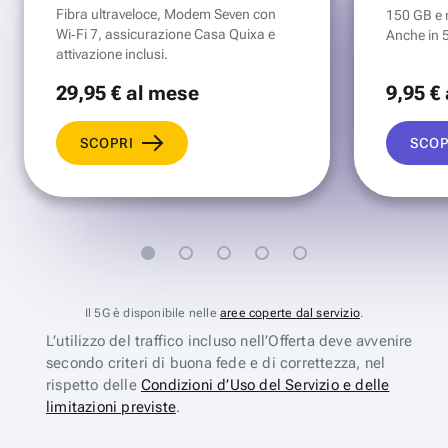
Fibra ultraveloce, Modem Seven con
150 GB e mi
Wi‑Fi 7, assicurazione Casa Quixa e
Anche in 
attivazione inclusi.
29
,95 €
al mese
9
,95 €
SCOPRI
SCOP
Il 5G è disponibile nelle
aree coperte dal servizio
.
L’utilizzo del traffico incluso nell’Offerta deve avvenire
secondo criteri di buona fede e di correttezza, nel
rispetto delle
Condizioni d’Uso del Servizio e delle
limitazioni previste
.