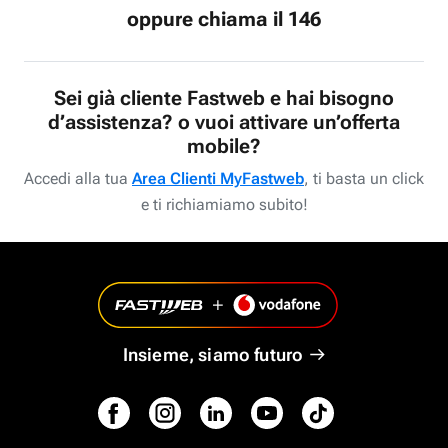
oppure chiama il 146
Sei già cliente Fastweb e hai bisogno
d’assistenza? o vuoi attivare un’offerta
mobile?
Accedi alla tua
Area Clienti MyFastweb
, ti basta un click
e ti richiamiamo subito!
Insieme, siamo futuro