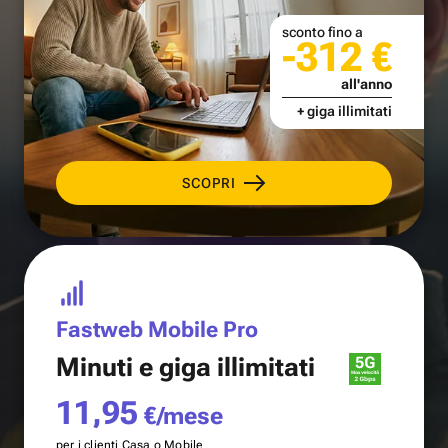
sconto fino a
-312 €
all'anno
+ giga illimitati
SCOPRI
Fastweb Mobile Pro
Minuti e
giga illimitati
11,95
€/mese
per i clienti Casa o Mobile