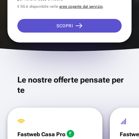
Il 5G è disponibile nelle
aree coperte dal servizio
.
SCOPRI
Le nostre offerte pensate per
te
Fastweb Casa Pro
Fastwe