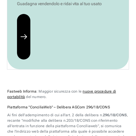
Guadagna vendendolo e ridai vita al tuo usato
Fastweb Informa
: Maggior sicurezza con le
nuove procedure di
portabilità
del numero.
Piattaforma "ConciliaWeb" – Delibera AGCom 296/18/CONS
Ai fini dell'adempimento di cui all'art. 2 della delibera n.
296/18/CONS
,
recante "modifiche alla delibera n.203/18/CONS con riferimento
all'entrata in funzione della piattaforma Conciliaweb", si comunica
che l'indirizzo web della piattaforma alla quale è possibile accedere