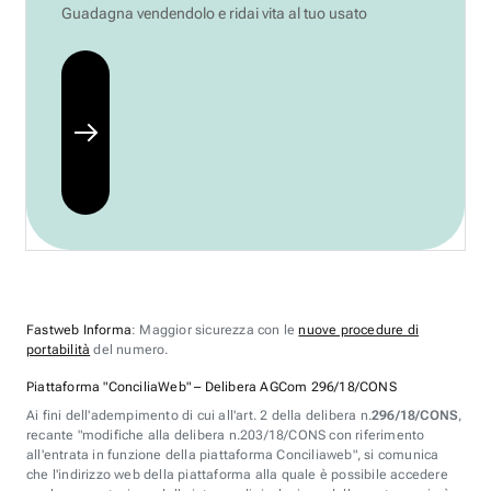
Guadagna vendendolo e ridai vita al tuo usato
Fastweb Informa
: Maggior sicurezza con le
nuove procedure di
portabilità
del numero.
Piattaforma "ConciliaWeb" – Delibera AGCom 296/18/CONS
Ai fini dell'adempimento di cui all'art. 2 della delibera n.
296/18/CONS
,
recante "modifiche alla delibera n.203/18/CONS con riferimento
all'entrata in funzione della piattaforma Conciliaweb", si comunica
che l'indirizzo web della piattaforma alla quale è possibile accedere