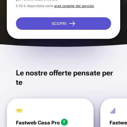
Il 5G è disponibile nelle
aree coperte dal servizio
.
SCOPRI
Le nostre offerte pensate per
te
Fastweb Casa Pro
Fastwe