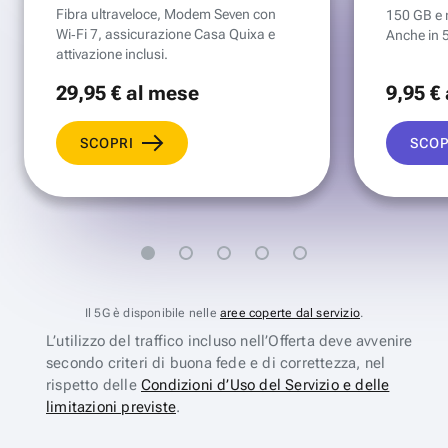
Fibra ultraveloce, Modem Seven con
150 GB e mi
Wi‑Fi 7, assicurazione Casa Quixa e
Anche in 
attivazione inclusi.
29
,95 €
al mese
9
,95 €
SCOPRI
SCOP
Il 5G è disponibile nelle
aree coperte dal servizio
.
L’utilizzo del traffico incluso nell’Offerta deve avvenire
secondo criteri di buona fede e di correttezza, nel
rispetto delle
Condizioni d’Uso del Servizio e delle
limitazioni previste
.