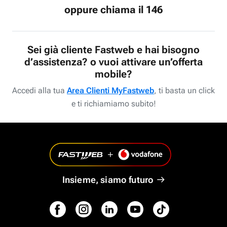
oppure chiama il 146
Sei già cliente Fastweb e hai bisogno
d’assistenza? o vuoi attivare un’offerta
mobile?
Accedi alla tua
Area Clienti MyFastweb
, ti basta un click
e ti richiamiamo subito!
Insieme, siamo futuro