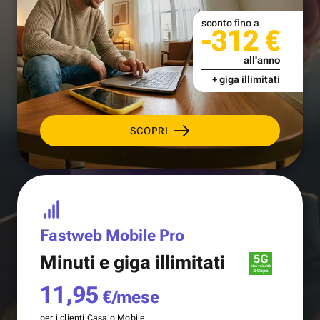
sconto fino a
-312 €
all'anno
+ giga illimitati
SCOPRI
Fastweb Mobile Pro
Minuti e
giga illimitati
11,95
€/mese
per i clienti Casa o Mobile