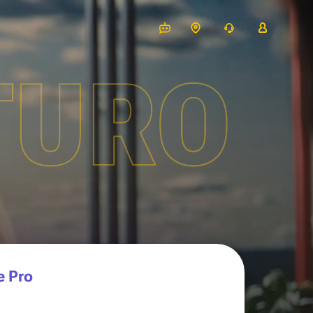
TURO
e Pro