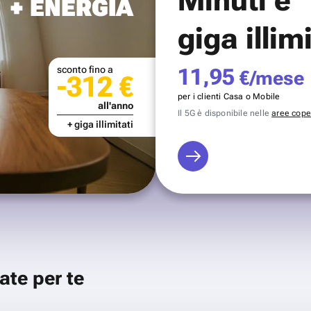
+ ENERGIA
giga illim
sconto fino a
11,95
€/mese
-312 €
per i clienti Casa o Mobile
all'anno
Il 5G è disponibile nelle
aree coper
+ giga illimitati
ate per te