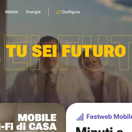
Configura
Mobile
Energia
SEI FU
TU SEI FUTURO
MOBILE
Fastweb Mobil
-Fi di CASA
Minuti e