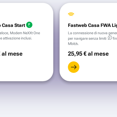
 Casa Start
Fastweb Casa FWA Li
aveloce, Modem NeXXt One
La connessione di nuova gene
e attivazione inclusi.
per navigare senza
limiti
fi
Mbit/s.
€
al mese
25
,95 €
al mese