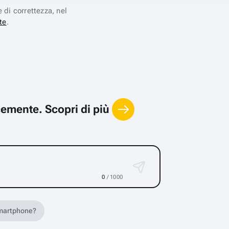
e di correttezza, nel
te
.
locemente.
Scopri di più
0
/ 1000
 smartphone?