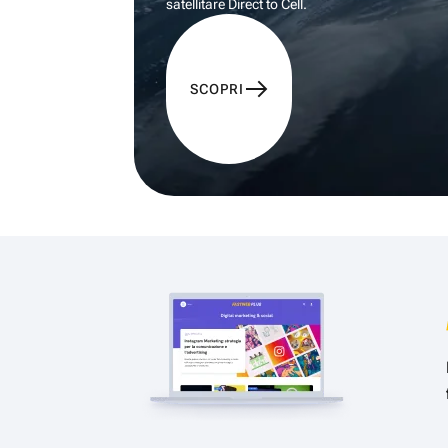
satellitare Direct to Cell.
SCOPRI