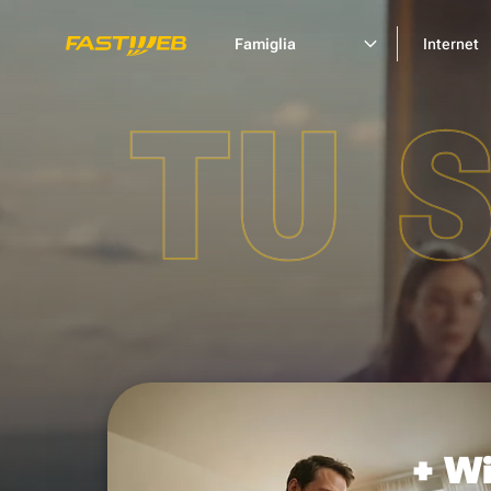
Famiglia
Internet
TU 
+ Wi