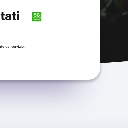
itati
te dal servizio
.