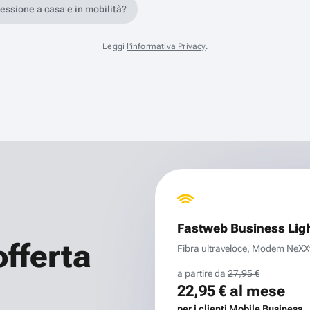
nessione a casa e in mobilità?
Leggi
l'informativa Privacy
.
Fastweb Business Lig
offerta
Fibra ultraveloce, Modem NeXXt 
a partire da
27,95 €
22,95 €
al mese
per i clienti Mobile Business