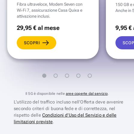
Fibra ultraveloce, Modem Seven con
150 GB e mi
Wi‑Fi 7, assicurazione Casa Quixa e
Anche in 
attivazione inclusi.
29
,95 €
al mese
9
,95 €
SCOPRI
SCOP
Il 5G è disponibile nelle
aree coperte dal servizio
.
L’utilizzo del traffico incluso nell’Offerta deve avvenire
secondo criteri di buona fede e di correttezza, nel
rispetto delle
Condizioni d’Uso del Servizio e delle
limitazioni previste
.