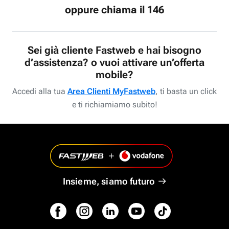
oppure chiama il 146
Sei già cliente Fastweb e hai bisogno
d’assistenza? o vuoi attivare un’offerta
mobile?
Accedi alla tua
Area Clienti MyFastweb
, ti basta un click
e ti richiamiamo subito!
Insieme, siamo futuro