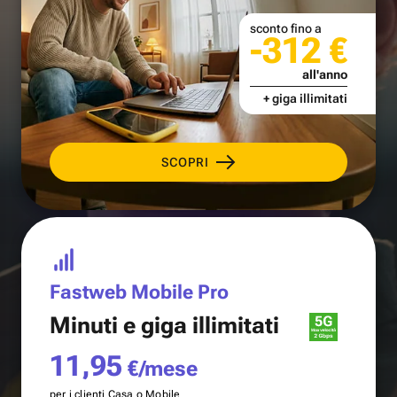
sconto fino a
-312 €
all'anno
+ giga illimitati
SCOPRI
Fastweb Mobile Pro
Minuti e
giga illimitati
11,95
€/mese
per i clienti Casa o Mobile