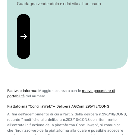
Guadagna vendendolo e ridai vita al tuo usato
Fastweb Informa
: Maggior sicurezza con le
nuove procedure di
portabilità
del numero.
Piattaforma "ConciliaWeb" – Delibera AGCom 296/18/CONS
Ai fini dell'adempimento di cui all'art. 2 della delibera n.
296/18/CONS
,
recante "modifiche alla delibera n.203/18/CONS con riferimento
all'entrata in funzione della piattaforma Conciliaweb", si comunica
che l'indirizzo web della piattaforma alla quale è possibile accedere