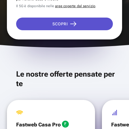
Il 5G è disponibile nelle
aree coperte dal servizio
.
SCOPRI
Le nostre offerte pensate per
te
Fastweb Casa Pro
Fastwe