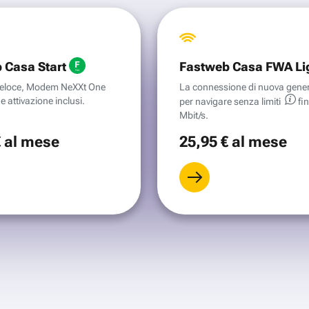
 Casa Start
Fastweb Casa FWA Li
aveloce, Modem NeXXt One
La connessione di nuova gene
e attivazione inclusi.
per navigare senza
limiti
fi
Mbit/s.
€
al mese
25
,95 €
al mese