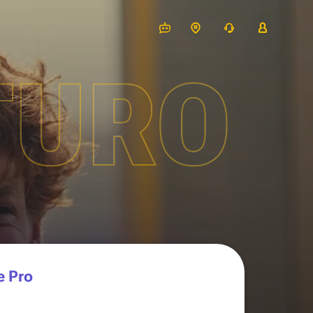
TURO
e Pro