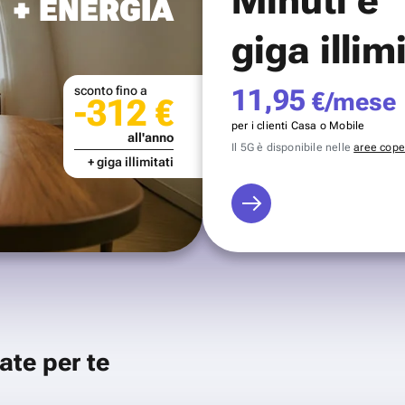
+ ENERGIA
giga illim
sconto fino a
11,95
€/mese
-312 €
per i clienti Casa o Mobile
all'anno
Il 5G è disponibile nelle
aree coper
+ giga illimitati
ate per te