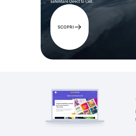
satellitare Direct to Cell.
SCOPRI