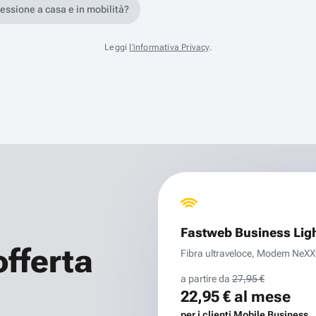
nessione a casa e in mobilità?
Leggi
l'informativa Privacy
.
Fastweb Business Lig
offerta
Fibra ultraveloce, Modem NeXXt 
a partire da
27,95 €
22,95 €
al mese
per i clienti Mobile Business