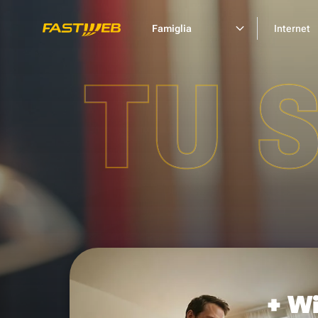
Famiglia
Internet
TU 
+ Wi