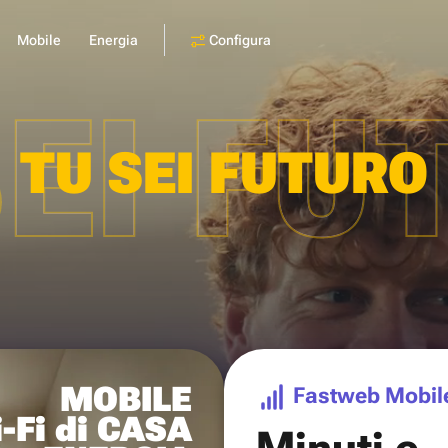
Configura
Mobile
Energia
SEI FU
TU SEI FUTURO
MOBILE
Fastweb Mobil
-Fi di CASA
Minuti e