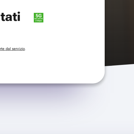
itati
te dal servizio
.