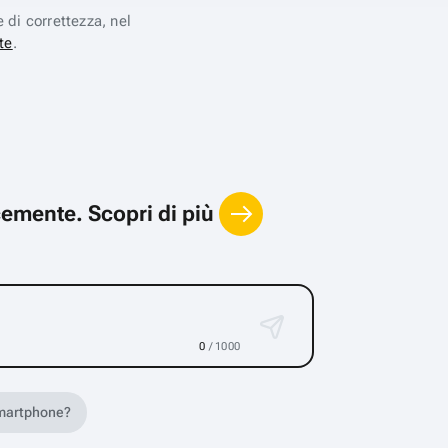
e di correttezza, nel
te
.
locemente.
Scopri di più
0
/ 1000
 smartphone?