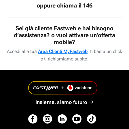
oppure chiama il 146
Sei già cliente Fastweb e hai bisogno
d’assistenza? o vuoi attivare un’offerta
mobile?
Accedi alla tua
Area Clienti MyFastweb
, ti basta un click
e ti richiamiamo subito!
Insieme, siamo futuro