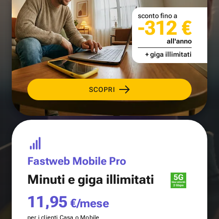
sconto fino a
-312 €
all'anno
+ giga illimitati
SCOPRI
Fastweb Mobile Pro
Minuti e
giga illimitati
11,95
€/mese
per i clienti Casa o Mobile