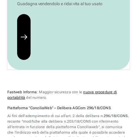
Guadagna vendendolo e ridai vita al tuo usato
Fastweb Informa
: Maggior sicurezza con le
nuove procedure di
portabilità
del numero.
Piattaforma "ConciliaWeb" – Delibera AGCom 296/18/CONS
Ai fini dell'adempimento di cui all'art. 2 della delibera n.
296/18/CONS
,
recante "modifiche alla delibera n.203/18/CONS con riferimento
all'entrata in funzione della piattaforma Conciliaweb", si comunica
che l'indirizzo web della piattaforma alla quale è possibile accedere