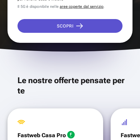
Il 5G è disponibile nelle
aree coperte dal servizio
.
SCOPRI
Le nostre offerte pensate per
te
Fastweb Casa Pro
Fastwe