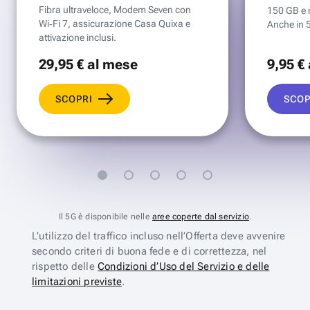
Fibra ultraveloce, Modem Seven con
150 GB e mi
Wi‑Fi 7, assicurazione Casa Quixa e
Anche in 
attivazione inclusi.
29
,95 €
al mese
9
,95 €
SCOPRI
SCOP
Il 5G è disponibile nelle
aree coperte dal servizio
.
L’utilizzo del traffico incluso nell’Offerta deve avvenire
secondo criteri di buona fede e di correttezza, nel
rispetto delle
Condizioni d’Uso del Servizio e delle
limitazioni previste
.