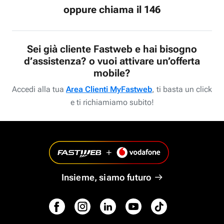
oppure chiama il 146
Sei già cliente Fastweb e hai bisogno
d’assistenza? o vuoi attivare un’offerta
mobile?
Accedi alla tua
Area Clienti MyFastweb
, ti basta un click
e ti richiamiamo subito!
Insieme, siamo futuro