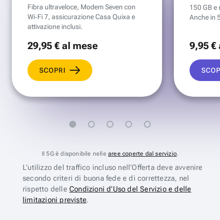
Fibra ultraveloce, Modem Seven con
150 GB e mi
Wi‑Fi 7, assicurazione Casa Quixa e
Anche in 
attivazione inclusi.
29
,95 €
al mese
9
,95 €
SCOPRI
SCOP
Il 5G è disponibile nelle
aree coperte dal servizio
.
L’utilizzo del traffico incluso nell’Offerta deve avvenire
secondo criteri di buona fede e di correttezza, nel
rispetto delle
Condizioni d’Uso del Servizio e delle
limitazioni previste
.