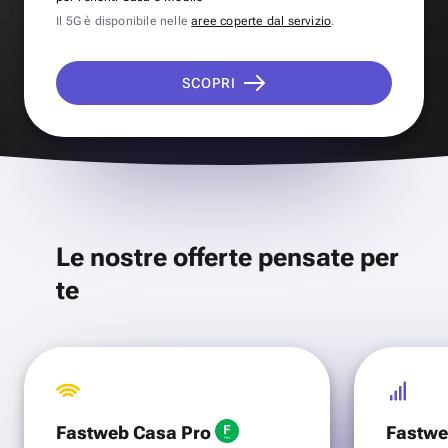
Il 5G è disponibile nelle
aree coperte dal servizio
.
SCOPRI
Le nostre offerte pensate per
te
Fastweb Casa Pro
Fastwe