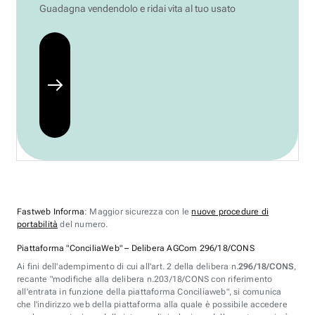
Guadagna vendendolo e ridai vita al tuo usato
Fastweb Informa
: Maggior sicurezza con le
nuove procedure di
portabilità
del numero.
Piattaforma "ConciliaWeb" – Delibera AGCom 296/18/CONS
Ai fini dell'adempimento di cui all'art. 2 della delibera n.
296/18/CONS
,
recante "modifiche alla delibera n.203/18/CONS con riferimento
all'entrata in funzione della piattaforma Conciliaweb", si comunica
che l'indirizzo web della piattaforma alla quale è possibile accedere