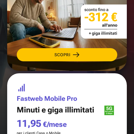
sconto fino a
-312 €
all'anno
+ giga illimitati
SCOPRI
Fastweb Mobile Pro
Minuti e
giga illimitati
11,95
€/mese
per i clienti Casa o Mobile