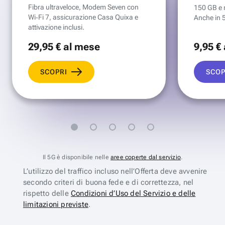
Fibra ultraveloce, Modem Seven con
150 GB e mi
Wi‑Fi 7, assicurazione Casa Quixa e
Anche in 
attivazione inclusi.
29
,95 €
al mese
9
,95 €
SCOPRI
SCOP
Il 5G è disponibile nelle
aree coperte dal servizio
.
L’utilizzo del traffico incluso nell’Offerta deve avvenire
secondo criteri di buona fede e di correttezza, nel
rispetto delle
Condizioni d’Uso del Servizio e delle
limitazioni previste
.