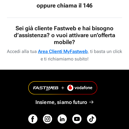
oppure chiama il 146
Sei già cliente Fastweb e hai bisogno
d’assistenza? o vuoi attivare un’offerta
mobile?
Accedi alla tua
Area Clienti MyFastweb
, ti basta un click
e ti richiamiamo subito!
Insieme, siamo futuro