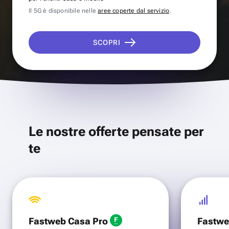
Il 5G è disponibile nelle
aree coperte dal servizio
.
SCOPRI
Le nostre offerte pensate per
te
Fastweb Casa Pro
Fastwe