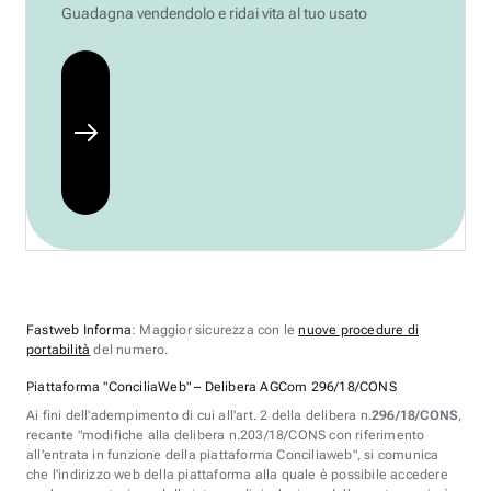
Guadagna vendendolo e ridai vita al tuo usato
Fastweb Informa
: Maggior sicurezza con le
nuove procedure di
portabilità
del numero.
Piattaforma "ConciliaWeb" – Delibera AGCom 296/18/CONS
Ai fini dell'adempimento di cui all'art. 2 della delibera n.
296/18/CONS
,
recante "modifiche alla delibera n.203/18/CONS con riferimento
all'entrata in funzione della piattaforma Conciliaweb", si comunica
che l'indirizzo web della piattaforma alla quale è possibile accedere