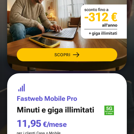
sconto fino a
-312 €
all'anno
+ giga illimitati
SCOPRI
Fastweb Mobile Pro
Minuti e
giga illimitati
11,95
€/mese
per i clienti Casa o Mobile