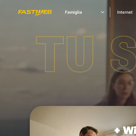
Famiglia
Internet
TU 
+ Wi