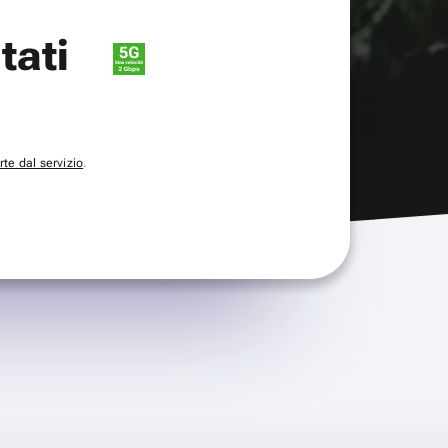
itati
te dal servizio
.