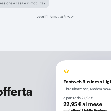
nessione a casa e in mobilità?
Leggi
l'informativa Privacy
.
Fastweb Business Lig
offerta
Fibra ultraveloce, Modem NeXXt 
a partire da
27,95 €
22,95 €
al mese
per i clienti Mobile Business