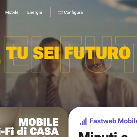
Configura
Mobile
Energia
SEI FU
TU SEI FUTURO
MOBILE
Fastweb Mobil
-Fi di CASA
Minuti e