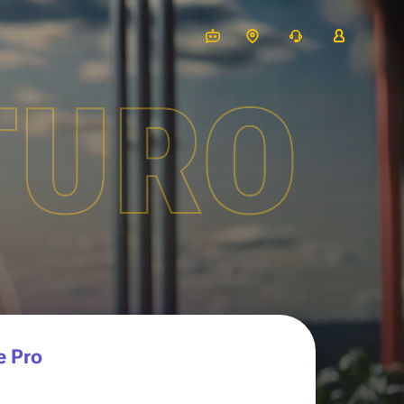
TURO
e Pro