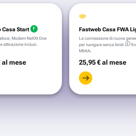
 Casa Start
Fastweb Casa FWA Li
aveloce, Modem NeXXt One
La connessione di nuova gene
e attivazione inclusi.
per navigare senza
limiti
fi
Mbit/s.
€
al mese
25
,95 €
al mese