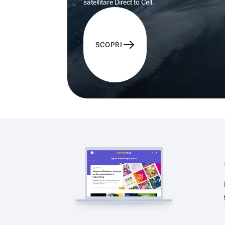
satellitare Direct to Cell.
SCOPRI