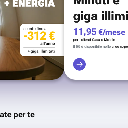
+ ENERGIA
giga illim
sconto fino a
11,95
€/mese
-312 €
per i clienti Casa o Mobile
all'anno
Il 5G è disponibile nelle
aree coper
+ giga illimitati
ate per te