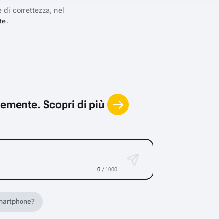
e di correttezza, nel
te
.
locemente.
Scopri di più
0
/ 1000
 smartphone?