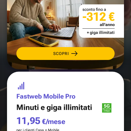
sconto fino a
-312 €
all'anno
+ giga illimitati
SCOPRI
Fastweb Mobile Pro
Minuti e
giga illimitati
11,95
€/mese
per i clienti Casa o Mobile