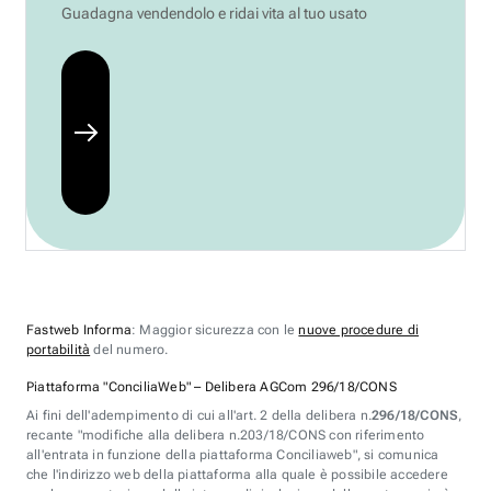
Guadagna vendendolo e ridai vita al tuo usato
Fastweb Informa
: Maggior sicurezza con le
nuove procedure di
portabilità
del numero.
Piattaforma "ConciliaWeb" – Delibera AGCom 296/18/CONS
Ai fini dell'adempimento di cui all'art. 2 della delibera n.
296/18/CONS
,
recante "modifiche alla delibera n.203/18/CONS con riferimento
all'entrata in funzione della piattaforma Conciliaweb", si comunica
che l'indirizzo web della piattaforma alla quale è possibile accedere