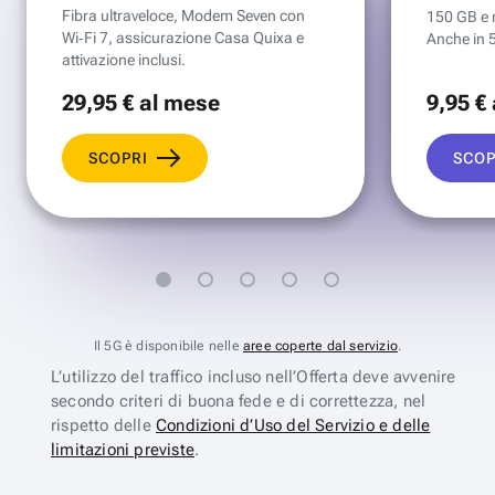
Fibra ultraveloce, Modem Seven con
150 GB e mi
Wi‑Fi 7, assicurazione Casa Quixa e
Anche in 
attivazione inclusi.
29
,95 €
al mese
9
,95 €
SCOPRI
SCOP
Il 5G è disponibile nelle
aree coperte dal servizio
.
L’utilizzo del traffico incluso nell’Offerta deve avvenire
secondo criteri di buona fede e di correttezza, nel
rispetto delle
Condizioni d’Uso del Servizio e delle
limitazioni previste
.