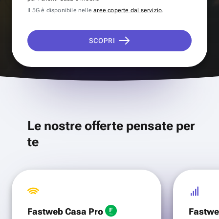
Il 5G è disponibile nelle
aree coperte dal servizio
.
SCOPRI
Le nostre offerte pensate per
te
Fastweb Casa Pro
Fastwe