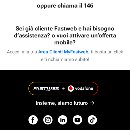
oppure chiama il 146
Sei già cliente Fastweb e hai bisogno
d’assistenza? o vuoi attivare un’offerta
mobile?
Accedi alla tua
Area Clienti MyFastweb
, ti basta un click
e ti richiamiamo subito!
Insieme, siamo futuro