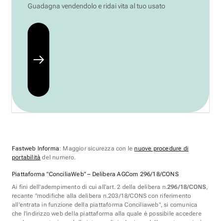
Guadagna vendendolo e ridai vita al tuo usato
Fastweb Informa
: Maggior sicurezza con le
nuove procedure di
portabilità
del numero.
Piattaforma "ConciliaWeb" – Delibera AGCom 296/18/CONS
Ai fini dell'adempimento di cui all'art. 2 della delibera n.
296/18/CONS
,
recante "modifiche alla delibera n.203/18/CONS con riferimento
all'entrata in funzione della piattaforma Conciliaweb", si comunica
che l'indirizzo web della piattaforma alla quale è possibile accedere