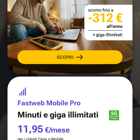
sconto fino a
-312 €
all'anno
+ giga illimitati
SCOPRI
Fastweb Mobile Pro
Minuti e
giga illimitati
11,95
€/mese
per i clienti Casa o Mobile