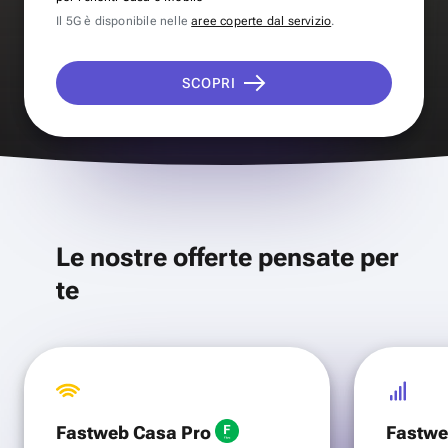
Il 5G è disponibile nelle
aree coperte dal servizio
.
SCOPRI
Le nostre offerte pensate per
te
Fastweb Casa Pro
Fastwe