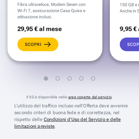
Fibra ultraveloce, Modem Seven con
150 GB e mi
Wi‑Fi 7, assicurazione Casa Quixa e
Anche in 
attivazione inclusi.
29
,95 €
al mese
9
,95 €
SCOPRI
SCOP
Il 5G è disponibile nelle
aree coperte dal servizio
.
L’utilizzo del traffico incluso nell’Offerta deve avvenire
secondo criteri di buona fede e di correttezza, nel
rispetto delle
Condizioni d’Uso del Servizio e delle
limitazioni previste
.