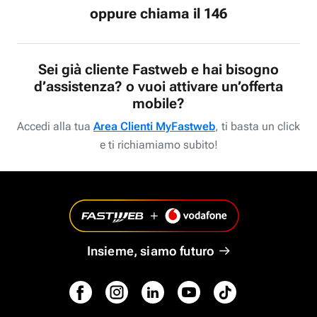
oppure chiama il 146
Sei già cliente Fastweb e hai bisogno
d’assistenza? o vuoi attivare un’offerta
mobile?
Accedi alla tua
Area Clienti MyFastweb
, ti basta un click
e ti richiamiamo subito!
Insieme, siamo futuro