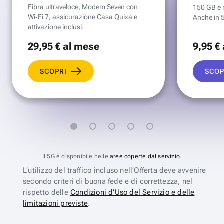
Fibra ultraveloce, Modem Seven con
150 GB e mi
Wi‑Fi 7, assicurazione Casa Quixa e
Anche in 
attivazione inclusi.
29
,95 €
al mese
9
,95 €
SCOPRI
SCOP
Il 5G è disponibile nelle
aree coperte dal servizio
.
L’utilizzo del traffico incluso nell’Offerta deve avvenire
secondo criteri di buona fede e di correttezza, nel
rispetto delle
Condizioni d’Uso del Servizio e delle
limitazioni previste
.