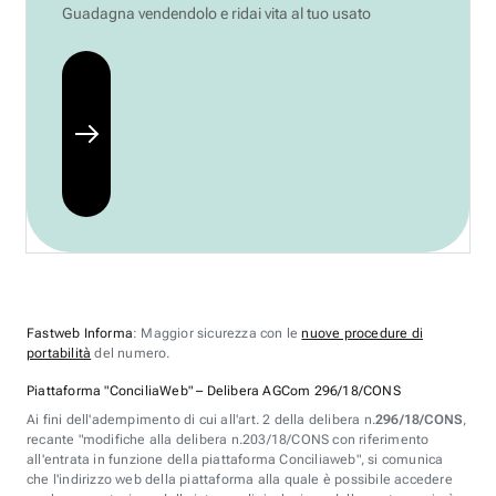
Guadagna vendendolo e ridai vita al tuo usato
Fastweb Informa
: Maggior sicurezza con le
nuove procedure di
portabilità
del numero.
Piattaforma "ConciliaWeb" – Delibera AGCom 296/18/CONS
Ai fini dell'adempimento di cui all'art. 2 della delibera n.
296/18/CONS
,
recante "modifiche alla delibera n.203/18/CONS con riferimento
all'entrata in funzione della piattaforma Conciliaweb", si comunica
che l'indirizzo web della piattaforma alla quale è possibile accedere