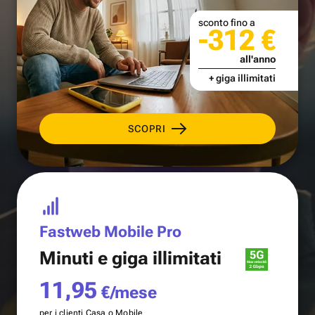
sconto fino a
-312 €
all'anno
+ giga illimitati
SCOPRI
Fastweb Mobile Pro
Minuti e
giga illimitati
11,95
€/mese
per i clienti Casa o Mobile