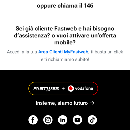
oppure chiama il 146
Sei già cliente Fastweb e hai bisogno
d’assistenza? o vuoi attivare un’offerta
mobile?
Accedi alla tua
Area Clienti MyFastweb
, ti basta un click
e ti richiamiamo subito!
Insieme, siamo futuro