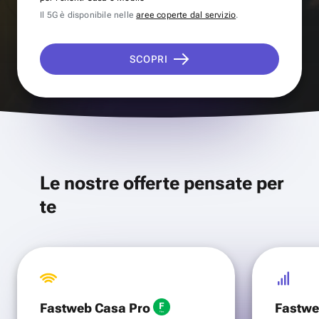
Il 5G è disponibile nelle
aree coperte dal servizio
.
SCOPRI
Le nostre offerte pensate per
te
Fastweb Casa Pro
Fastwe