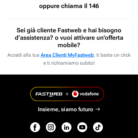
oppure chiama il 146
Sei già cliente Fastweb e hai bisogno
d’assistenza? o vuoi attivare un’offerta
mobile?
Accedi alla tua
Area Clienti MyFastweb
, ti basta un click
e ti richiamiamo subito!
Insieme, siamo futuro