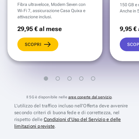
Fibra ultraveloce, Modem Seven con
150 GB e mi
Wi‑Fi 7, assicurazione Casa Quixa e
Anche in 
attivazione inclusi.
29
,95 €
al mese
9
,95 €
SCOPRI
SCOP
Il 5G è disponibile nelle
aree coperte dal servizio
.
L’utilizzo del traffico incluso nell’Offerta deve avvenire
secondo criteri di buona fede e di correttezza, nel
rispetto delle
Condizioni d’Uso del Servizio e delle
limitazioni previste
.