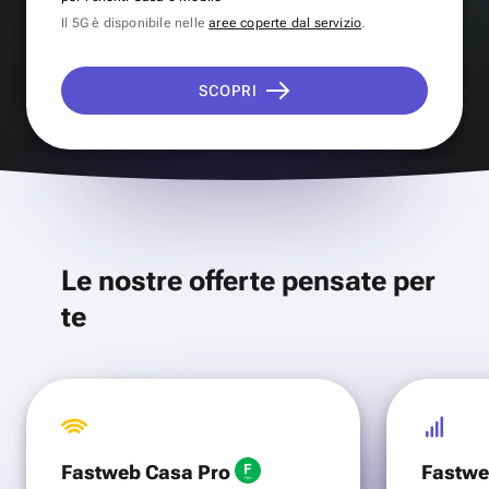
Il 5G è disponibile nelle
aree coperte dal servizio
.
SCOPRI
Le nostre offerte pensate per
te
Fastweb Casa Pro
Fastwe