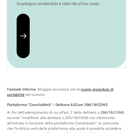
Guadagna vendendolo e ridai vita al tuo usato
Fastweb Informa
: Maggior sicurezza con le
nuove procedure di
portabilità
del numero.
Piattaforma "ConciliaWeb" – Delibera AGCom 296/18/CONS
Ai fini dell'adempimento di cui all'art. 2 della delibera n.
296/18/CONS
,
recante "modifiche alla delibera n.203/18/CONS con riferimento
all'entrata in funzione della piattaforma Conciliaweb", si comunica
che l'indirizzo web della piattaforma alla quale è possibile accedere