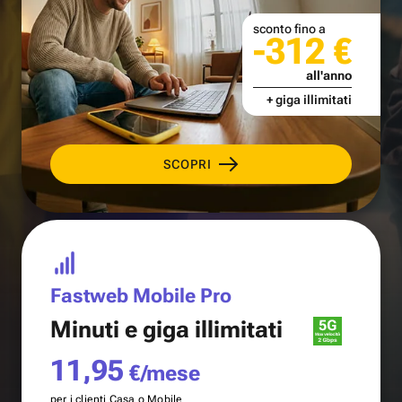
sconto fino a
-312 €
all'anno
+ giga illimitati
SCOPRI
Fastweb Mobile Pro
Minuti e
giga illimitati
11,95
€/mese
per i clienti Casa o Mobile