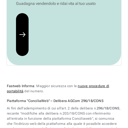
Guadagna vendendolo e ridai vita al tuo usato
Fastweb Informa
: Maggior sicurezza con le
nuove procedure di
portabilità
del numero.
Piattaforma "ConciliaWeb" – Delibera AGCom 296/18/CONS
Ai fini dell'adempimento di cui all'art. 2 della delibera n.
296/18/CONS
,
recante "modifiche alla delibera n.203/18/CONS con riferimento
all'entrata in funzione della piattaforma Conciliaweb", si comunica
che l'indirizzo web della piattaforma alla quale è possibile accedere