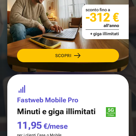
sconto fino a
-312 €
all'anno
+ giga illimitati
SCOPRI
Fastweb Mobile Pro
Minuti e
giga illimitati
11,95
€/mese
per i clienti Casa o Mobile