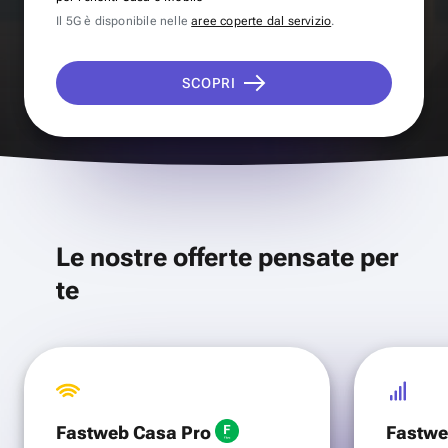
Il 5G è disponibile nelle
aree coperte dal servizio
.
SCOPRI
Le nostre offerte pensate per
te
Fastweb Casa Pro
Fastwe