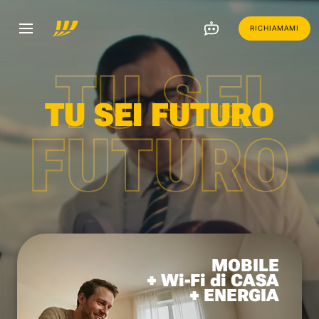
RICHIAMAMI
TU SEI
TU SEI FUTURO
FUTURO
MOBILE
+ Wi-Fi di CASA
+ ENERGIA