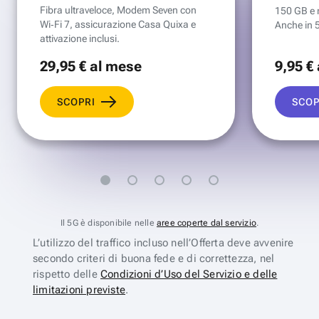
Fibra ultraveloce, Modem Seven con
150 GB e mi
Wi‑Fi 7, assicurazione Casa Quixa e
Anche in 
attivazione inclusi.
29
,95 €
al mese
9
,95 €
SCOPRI
SCOP
Il 5G è disponibile nelle
aree coperte dal servizio
.
L’utilizzo del traffico incluso nell’Offerta deve avvenire
secondo criteri di buona fede e di correttezza, nel
rispetto delle
Condizioni d’Uso del Servizio e delle
limitazioni previste
.