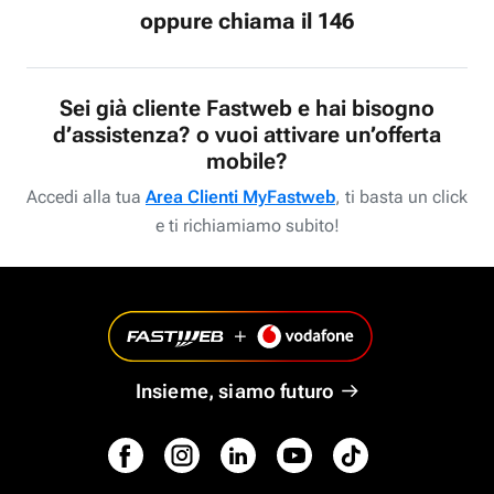
oppure chiama il 146
Sei già cliente Fastweb e hai bisogno
d’assistenza? o vuoi attivare un’offerta
mobile?
Accedi alla tua
Area Clienti MyFastweb
, ti basta un click
e ti richiamiamo subito!
Insieme, siamo futuro