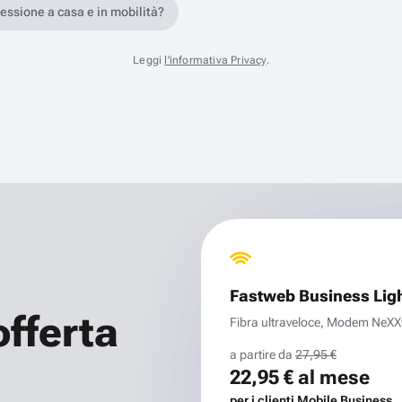
nessione a casa e in mobilità?
Leggi
l'informativa Privacy
.
Fastweb Business Lig
offerta
Fibra ultraveloce, Modem NeXXt 
a partire da
27,95 €
22,95 €
al mese
per i clienti Mobile Business