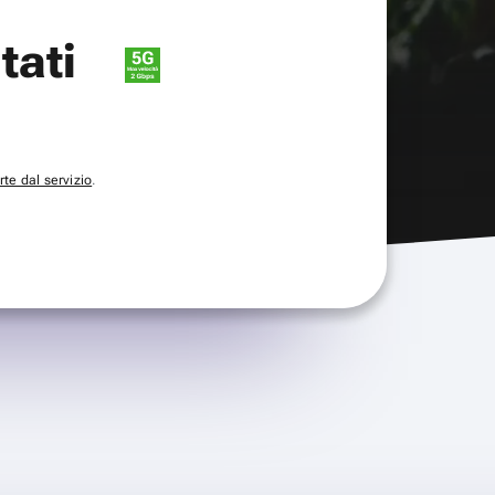
itati
te dal servizio
.