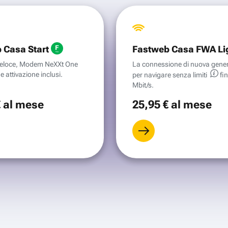
 Casa Start
Fastweb Casa FWA Li
aveloce, Modem NeXXt One
La connessione di nuova gene
e attivazione inclusi.
per navigare senza
limiti
fi
Mbit/s.
€
al mese
25
,95 €
al mese