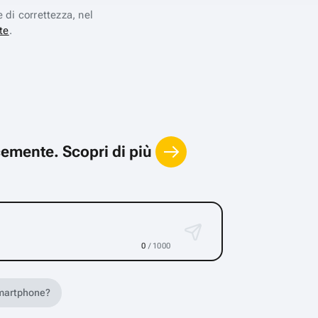
e di correttezza, nel
te
.
locemente.
Scopri di più
0
/ 1000
 smartphone?