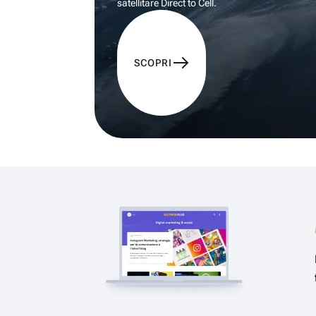
satellitare Direct to Cell.
SCOPRI