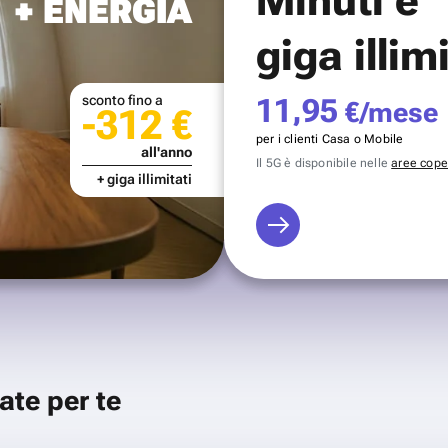
+ ENERGIA
giga illim
sconto fino a
11,95
€/mese
-312 €
per i clienti Casa o Mobile
all'anno
Il 5G è disponibile nelle
aree coper
+ giga illimitati
ate per te