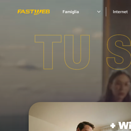
Famiglia
Internet
TU 
+ Wi