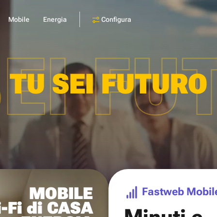
Configura
Mobile
Energia
SEI FU
TU SEI FUTURO
MOBILE
Fastweb Mobil
-Fi di CASA
Minuti e