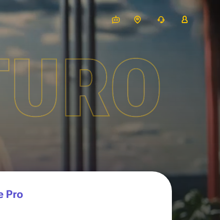
TURO
e Pro