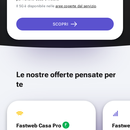
Il 5G è disponibile nelle
aree coperte dal servizio
.
SCOPRI
Le nostre offerte pensate per
te
Fastweb Casa Pro
Fastwe