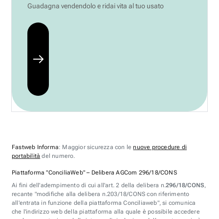
Guadagna vendendolo e ridai vita al tuo usato
Fastweb Informa
: Maggior sicurezza con le
nuove procedure di
portabilità
del numero.
Piattaforma "ConciliaWeb" – Delibera AGCom 296/18/CONS
Ai fini dell'adempimento di cui all'art. 2 della delibera n.
296/18/CONS
,
recante "modifiche alla delibera n.203/18/CONS con riferimento
all'entrata in funzione della piattaforma Conciliaweb", si comunica
che l'indirizzo web della piattaforma alla quale è possibile accedere