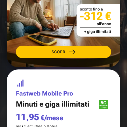
sconto fino a
-312 €
all'anno
+ giga illimitati
SCOPRI
Fastweb Mobile Pro
Minuti e
giga illimitati
11,95
€/mese
per i clienti Casa o Mobile