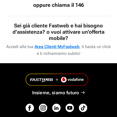
oppure chiama il 146
Sei già cliente Fastweb e hai bisogno
d’assistenza? o vuoi attivare un’offerta
mobile?
Accedi alla tua
Area Clienti MyFastweb
, ti basta un click
e ti richiamiamo subito!
Insieme, siamo futuro