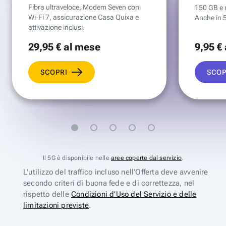
Fibra ultraveloce, Modem Seven con
150 GB e mi
Wi‑Fi 7, assicurazione Casa Quixa e
Anche in 
attivazione inclusi.
29
,95 €
al mese
9
,95 €
SCOPRI
SCOP
Il 5G è disponibile nelle
aree coperte dal servizio
.
L’utilizzo del traffico incluso nell’Offerta deve avvenire
secondo criteri di buona fede e di correttezza, nel
rispetto delle
Condizioni d’Uso del Servizio e delle
limitazioni previste
.